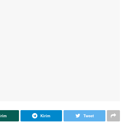
irim
Kirim
Tweet