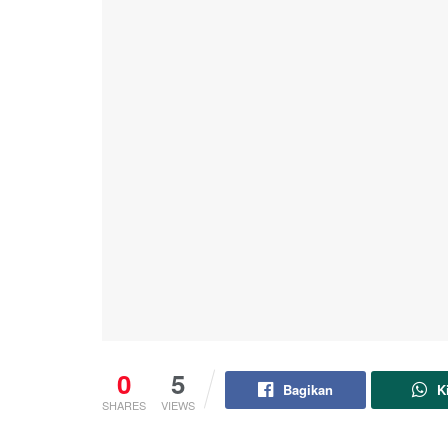
0
5
Bagikan
K
SHARES
VIEWS