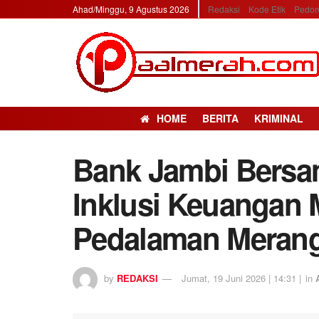
Ahad/Minggu, 9 Agustus 2026
Redaksi
Kode Etik
Pedom
HOME
BERITA
KRIMINAL
Bank Jambi Bers
Inklusi Keuangan 
Pedalaman Meran
by
REDAKSI
Jumat, 19 Juni 2026 | 14:31 |
in