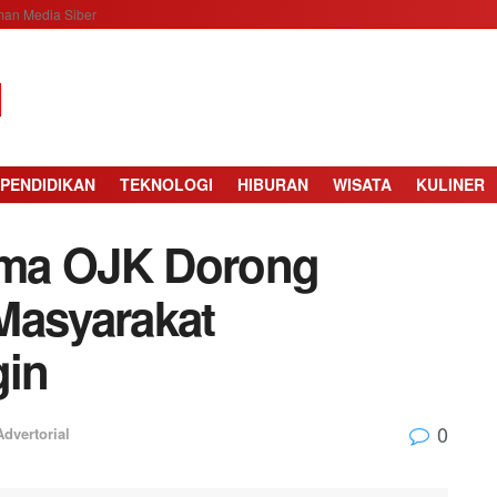
an Media Siber
PENDIDIKAN
TEKNOLOGI
HIBURAN
WISATA
KULINER
ama OJK Dorong
Masyarakat
gin
0
Advertorial