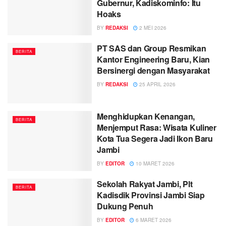
Gubernur, Kadiskominfo: Itu
Hoaks
BY
REDAKSI
2 MEI 2026
PT SAS dan Group Resmikan
BERITA
Kantor Engineering Baru, Kian
Bersinergi dengan Masyarakat
BY
REDAKSI
25 APRIL 2026
Menghidupkan Kenangan,
BERITA
Menjemput Rasa: Wisata Kuliner
Kota Tua Segera Jadi Ikon Baru
Jambi
BY
EDITOR
10 MARET 2026
Sekolah Rakyat Jambi, Plt
BERITA
Kadisdik Provinsi Jambi Siap
Dukung Penuh
BY
EDITOR
6 MARET 2026