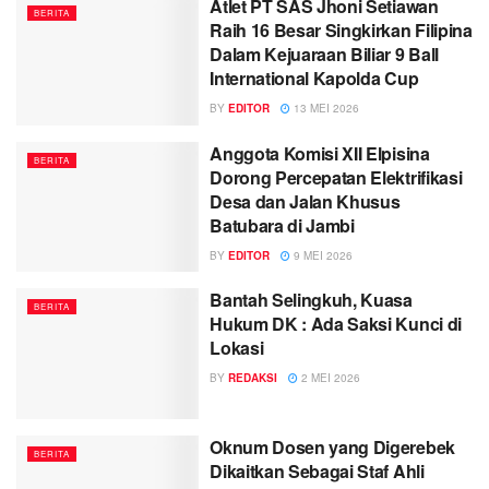
Atlet PT SAS Jhoni Setiawan
BERITA
Raih 16 Besar Singkirkan Filipina
Dalam Kejuaraan Biliar 9 Ball
International Kapolda Cup
BY
EDITOR
13 MEI 2026
Anggota Komisi XII Elpisina
BERITA
Dorong Percepatan Elektrifikasi
Desa dan Jalan Khusus
Batubara di Jambi
BY
EDITOR
9 MEI 2026
Bantah Selingkuh, Kuasa
BERITA
Hukum DK : Ada Saksi Kunci di
Lokasi
BY
REDAKSI
2 MEI 2026
Oknum Dosen yang Digerebek
BERITA
Dikaitkan Sebagai Staf Ahli