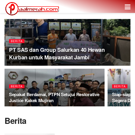
BERITA
PT SAS dan Group Salurkan 40 Hewan
Kurban untuk Masyarakat Jambi
BERITA
BERITA
Sepakat Berdamai, PTPN Setujui Restorative
Siap-siap!
Justice Kakek Mujiran
Segera Dib
Berita