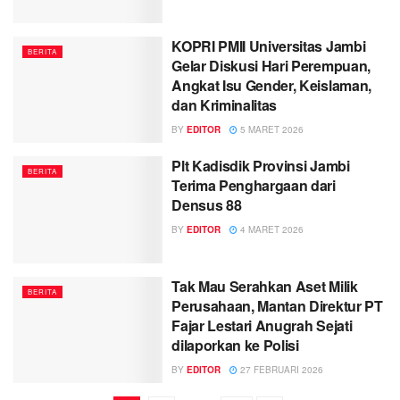
KOPRI PMII Universitas Jambi
BERITA
Gelar Diskusi Hari Perempuan,
Angkat Isu Gender, Keislaman,
dan Kriminalitas
BY
EDITOR
5 MARET 2026
Plt Kadisdik Provinsi Jambi
BERITA
Terima Penghargaan dari
Densus 88
BY
EDITOR
4 MARET 2026
Tak Mau Serahkan Aset Milik
BERITA
Perusahaan, Mantan Direktur PT
Fajar Lestari Anugrah Sejati
dilaporkan ke Polisi
BY
EDITOR
27 FEBRUARI 2026