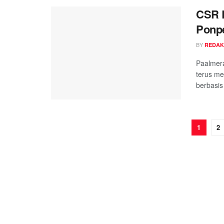
CSR B
Ponpe
BY
REDAK
Paalmer
terus me
berbasis
1
2