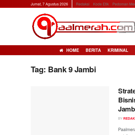
Jumat, 7 Agustus 2026
Redaksi
Kode Etik
Pedoman Med
HOME
BERITA
KRIMINAL
Tag: Bank 9 Jambi
Strat
Bisn
Jamb
BY
REDAK
Paalmer