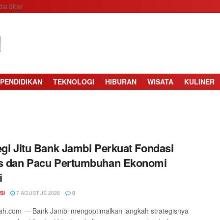
ia Siber
PENDIDIKAN
TEKNOLOGI
HIBURAN
WISATA
KULINER
egi Jitu Bank Jambi Perkuat Fondasi
is dan Pacu Pertumbuhan Ekonomi
i
7 AGUSTUS 2026
SI
0
ah.com — Bank Jambi mengoptimalkan langkah strategisnya