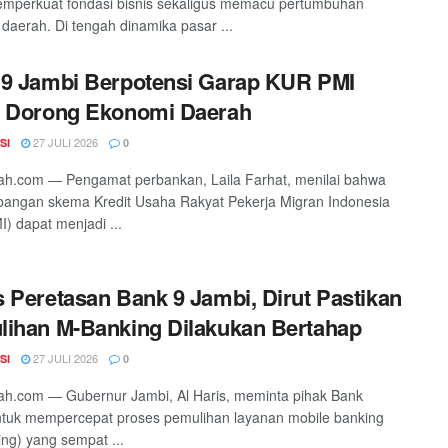
mperkuat fondasi bisnis sekaligus memacu pertumbuhan
daerah. Di tengah dinamika pasar ...
9 Jambi Berpotensi Garap KUR PMI
k Dorong Ekonomi Daerah
27 JULI 2026
SI
0
ah.com — Pengamat perbankan, Laila Farhat, menilai bahwa
angan skema Kredit Usaha Rakyat Pekerja Migran Indonesia
) dapat menjadi ...
 Peretasan Bank 9 Jambi, Dirut Pastikan
ihan M-Banking Dilakukan Bertahap
27 JULI 2026
SI
0
h.com — Gubernur Jambi, Al Haris, meminta pihak Bank
tuk mempercepat proses pemulihan layanan mobile banking
ng) yang sempat ...