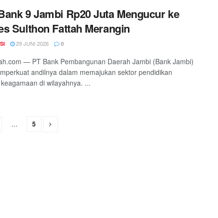
ank 9 Jambi Rp20 Juta Mengucur ke
s Sulthon Fattah Merangin
29 JUNI 2026
SI
0
ah.com — PT Bank Pembangunan Daerah Jambi (Bank Jambi)
mperkuat andilnya dalam memajukan sektor pendidikan
 keagamaan di wilayahnya. ...
…
5