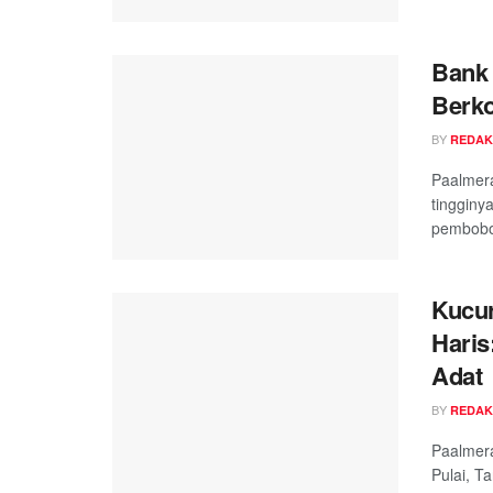
Bank 
Berk
BY
REDAK
Paalmer
tingginy
pembobol
Kucur
Haris
Adat
BY
REDAK
Paalmer
Pulai, T