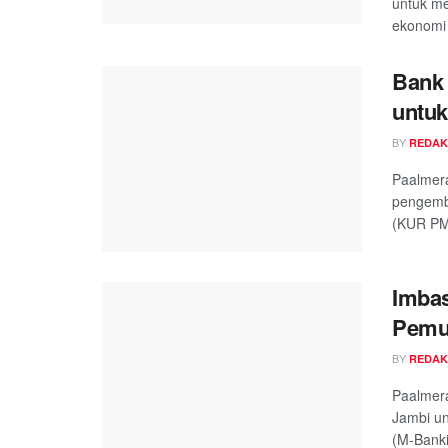
untuk me
ekonomi 
Bank 
untu
BY
REDAK
Paalmer
pengemb
(KUR PMI
Imbas
Pemul
BY
REDAK
Paalmera
Jambi un
(M-Banki