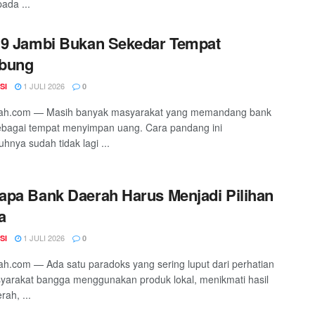
pada ...
9 Jambi Bukan Sekedar Tempat
bung
1 JULI 2026
SI
0
ah.com — Masih banyak masyarakat yang memandang bank
ebagai tempat menyimpan uang. Cara pandang ini
hnya sudah tidak lagi ...
pa Bank Daerah Harus Menjadi Pilihan
a
1 JULI 2026
SI
0
h.com — Ada satu paradoks yang sering luput dari perhatian
syarakat bangga menggunakan produk lokal, menikmati hasil
rah, ...