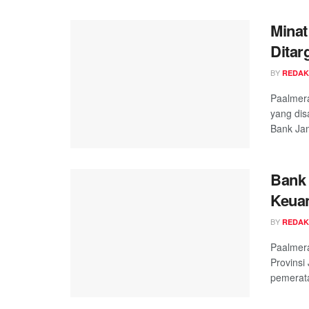
Minat
Ditar
BY
REDAK
Paalmer
yang di
Bank Jam
Bank 
Keua
BY
REDAK
Paalmer
Provins
pemerata