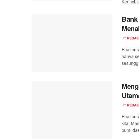
Kerinci, 
Bank 
Mena
BY
REDAK
Paalmer
hanya s
sesunggu
Menga
Utam
BY
REDAK
Paalmera
kita. Ma
bumi dae