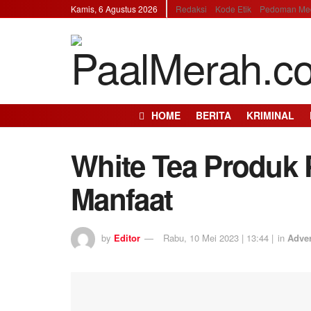
Kamis, 6 Agustus 2026
Redaksi
Kode Etik
Pedoman Med
HOME
BERITA
KRIMINAL
White Tea Produk 
Manfaat
by
Editor
Rabu, 10 Mei 2023 | 13:44 |
in
Adver