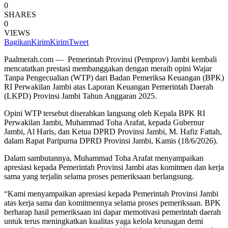
0
SHARES
0
VIEWS
Bagikan
Kirim
Kirim
Tweet
Paalmerah.com — Pemerintah Provinsi (Pemprov) Jambi kembali
mencatatkan prestasi membanggakan dengan meraih opini Wajar
Tanpa Pengecualian (WTP) dari Badan Pemeriksa Keuangan (BPK)
RI Perwakilan Jambi atas Laporan Keuangan Pemerintah Daerah
(LKPD) Provinsi Jambi Tahun Anggaran 2025.
Opini WTP tersebut diserahkan langsung oleh Kepala BPK RI
Perwakilan Jambi, Muhammad Toha Arafat, kepada Gubernur
Jambi, Al Haris, dan Ketua DPRD Provinsi Jambi, M. Hafiz Fattah,
dalam Rapat Paripurna DPRD Provinsi Jambi, Kamis (18/6/2026).
Dalam sambutannya, Muhammad Toha Arafat menyampaikan
apresiasi kepada Pemerintah Provinsi Jambi atas komitmen dan kerja
sama yang terjalin selama proses pemeriksaan berlangsung.
“Kami menyampaikan apresiasi kepada Pemerintah Provinsi Jambi
atas kerja sama dan komitmennya selama proses pemeriksaan. BPK
berharap hasil pemeriksaan ini dapar memotivasi pemerintah daerah
untuk terus meningkatkan kualitas yaga kelola keunagan demi