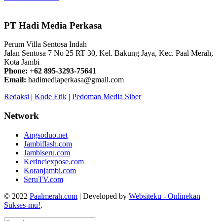
PT Hadi Media Perkasa
Perum Villa Sentosa Indah
Jalan Sentosa 7 No 25 RT 30, Kel. Bakung Jaya, Kec. Paal Merah,
Kota Jambi
Phone: +62 895-3293-75641
Email:
hadimediaperkasa@gmail.com
Redaksi
|
Kode Etik
|
Pedoman Media Siber
Network
Angsoduo.net
Jambiflash.com
Jambiseru.com
Kerinciexpose.com
Koranjambi.com
SeruTV.com
© 2022
Paalmerah.com
| Developed by
Websiteku - Onlinekan
Sukses-mu!
.