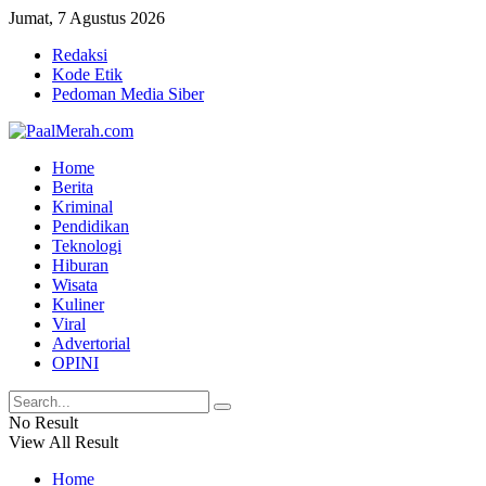
Jumat, 7 Agustus 2026
Redaksi
Kode Etik
Pedoman Media Siber
Home
Berita
Kriminal
Pendidikan
Teknologi
Hiburan
Wisata
Kuliner
Viral
Advertorial
OPINI
No Result
View All Result
Home