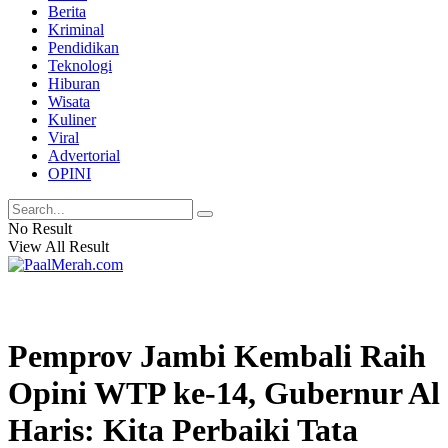
Berita
Kriminal
Pendidikan
Teknologi
Hiburan
Wisata
Kuliner
Viral
Advertorial
OPINI
No Result
View All Result
Pemprov Jambi Kembali Raih
Opini WTP ke-14, Gubernur Al
Haris: Kita Perbaiki Tata