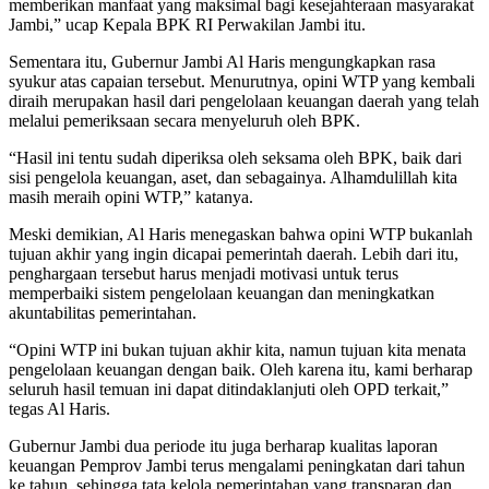
memberikan manfaat yang maksimal bagi kesejahteraan masyarakat
Jambi,” ucap Kepala BPK RI Perwakilan Jambi itu.
Sementara itu, Gubernur Jambi Al Haris mengungkapkan rasa
syukur atas capaian tersebut. Menurutnya, opini WTP yang kembali
diraih merupakan hasil dari pengelolaan keuangan daerah yang telah
melalui pemeriksaan secara menyeluruh oleh BPK.
“Hasil ini tentu sudah diperiksa oleh seksama oleh BPK, baik dari
sisi pengelola keuangan, aset, dan sebagainya. Alhamdulillah kita
masih meraih opini WTP,” katanya.
Meski demikian, Al Haris menegaskan bahwa opini WTP bukanlah
tujuan akhir yang ingin dicapai pemerintah daerah. Lebih dari itu,
penghargaan tersebut harus menjadi motivasi untuk terus
memperbaiki sistem pengelolaan keuangan dan meningkatkan
akuntabilitas pemerintahan.
“Opini WTP ini bukan tujuan akhir kita, namun tujuan kita menata
pengelolaan keuangan dengan baik. Oleh karena itu, kami berharap
seluruh hasil temuan ini dapat ditindaklanjuti oleh OPD terkait,”
tegas Al Haris.
Gubernur Jambi dua periode itu juga berharap kualitas laporan
keuangan Pemprov Jambi terus mengalami peningkatan dari tahun
ke tahun, sehingga tata kelola pemerintahan yang transparan dan