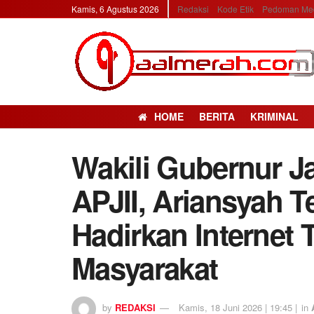
Kamis, 6 Agustus 2026
Redaksi
Kode Etik
Pedoman Med
HOME
BERITA
KRIMINAL
Wakili Gubernur J
APJII, Ariansyah 
Hadirkan Internet 
Masyarakat
by
REDAKSI
Kamis, 18 Juni 2026 | 19:45 |
in