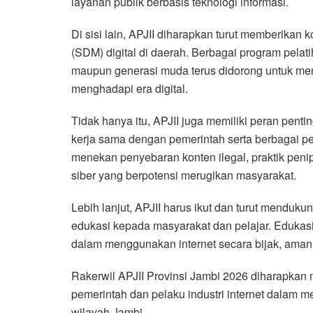
layanan publik berbasis teknologi informasi.
Di sisi lain, APJII diharapkan turut memberika
(SDM) digital di daerah. Berbagai program pelati
maupun generasi muda terus didorong untuk men
menghadapi era digital.
Tidak hanya itu, APJII juga memiliki peran pen
kerja sama dengan pemerintah serta berbagai p
menekan penyebaran konten ilegal, praktik penip
siber yang berpotensi merugikan masyarakat.
Lebih lanjut, APJII harus ikut dan turut mendukun
edukasi kepada masyarakat dan pelajar. Edukas
dalam menggunakan internet secara bijak, aman, 
Rakerwil APJII Provinsi Jambi 2026 diharapka
pemerintah dan pelaku industri internet dalam m
wilayah Jambi.