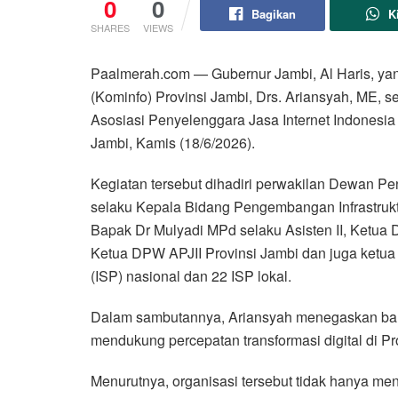
0
0
Bagikan
K
SHARES
VIEWS
Paalmerah.com — Gubernur Jambi, Al Haris, yan
(Kominfo) Provinsi Jambi, Drs. Ariansyah, ME, 
Asosiasi Penyelenggara Jasa Internet Indonesia
Jambi, Kamis (18/6/2026).
Kegiatan tersebut dihadiri perwakilan Dewan Pe
selaku Kepala Bidang Pengembangan Infrastruktu
Bapak Dr Mulyadi MPd selaku Asisten II, Ketua
Ketua DPW APJII Provinsi Jambi dan juga ketua pa
(ISP) nasional dan 22 ISP lokal.
Dalam sambutannya, Ariansyah menegaskan bahwa
mendukung percepatan transformasi digital di Pr
Menurutnya, organisasi tersebut tidak hanya men