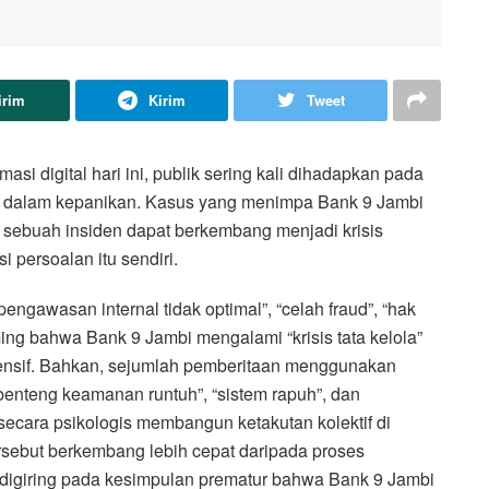
irim
Kirim
Tweet
i digital hari ini, publik sering kali dihadapkan pada
rut dalam kepanikan. Kasus yang menimpa Bank 9 Jambi
 sebuah insiden dapat berkembang menjadi krisis
i persoalan itu sendiri.
ngawasan internal tidak optimal”, “celah fraud”, “hak
aming bahwa Bank 9 Jambi mengalami “krisis tata kelola”
ntensif. Bahkan, sejumlah pemberitaan menggunakan
 “benteng keamanan runtuh”, “sistem rapuh”, dan
ecara psikologis membangun ketakutan kolektif di
ersebut berkembang lebih cepat daripada proses
lik digiring pada kesimpulan prematur bahwa Bank 9 Jambi