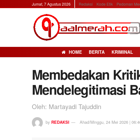
Jumat, 7 Agustus 2026
Redaksi
Kode Etik
Pedoman Med
HOME
BERITA
KRIMINAL
Membedakan Kriti
Mendelegitimasi B
Oleh: Martayadi Tajuddin
by
REDAKSI
Ahad/Minggu, 24 Mei 2026 | 06:46