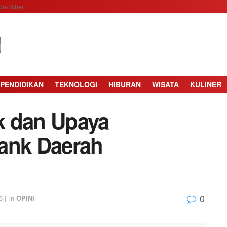
ia Siber
PENDIDIKAN
TEKNOLOGI
HIBURAN
WISATA
KULINER
k dan Upaya
ank Daerah
0
 |
in
OPINI