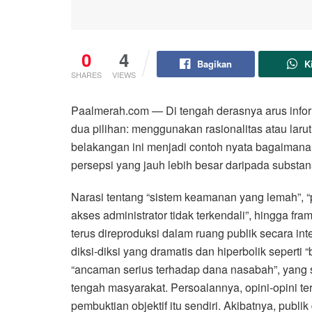
0
4
Bagikan
K
SHARES
VIEWS
Paalmerah.com — Di tengah derasnya arus informas
dua pilihan: menggunakan rasionalitas atau la
belakangan ini menjadi contoh nyata bagaimana
persepsi yang jauh lebih besar daripada substans
Narasi tentang “sistem keamanan yang lemah”, “pe
akses administrator tidak terkendali”, hingga fr
terus direproduksi dalam ruang publik secara i
diksi-diksi yang dramatis dan hiperbolik seperti
“ancaman serius terhadap dana nasabah”, yang s
tengah masyarakat. Persoalannya, opini-opini t
pembuktian objektif itu sendiri. Akibatnya, pub