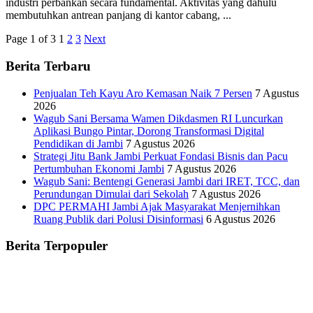
industri perbankan secara fundamental. Aktivitas yang dahulu
membutuhkan antrean panjang di kantor cabang, ...
Page 1 of 3
1
2
3
Next
Berita Terbaru
Penjualan Teh Kayu Aro Kemasan Naik 7 Persen
7 Agustus
2026
Wagub Sani Bersama Wamen Dikdasmen RI Luncurkan
Aplikasi Bungo Pintar, Dorong Transformasi Digital
Pendidikan di Jambi
7 Agustus 2026
Strategi Jitu Bank Jambi Perkuat Fondasi Bisnis dan Pacu
Pertumbuhan Ekonomi Jambi
7 Agustus 2026
Wagub Sani: Bentengi Generasi Jambi dari IRET, TCC, dan
Perundungan Dimulai dari Sekolah
7 Agustus 2026
DPC PERMAHI Jambi Ajak Masyarakat Menjernihkan
Ruang Publik dari Polusi Disinformasi
6 Agustus 2026
Berita Terpopuler