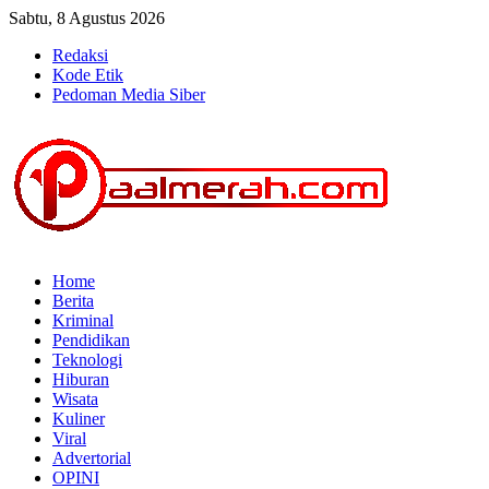
Sabtu, 8 Agustus 2026
Redaksi
Kode Etik
Pedoman Media Siber
Home
Berita
Kriminal
Pendidikan
Teknologi
Hiburan
Wisata
Kuliner
Viral
Advertorial
OPINI