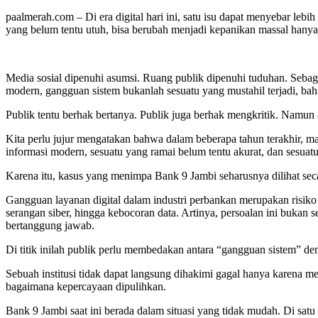
paalmerah.com – Di era digital hari ini, satu isu dapat menyebar lebi
yang belum tentu utuh, bisa berubah menjadi kepanikan massal hany
Media sosial dipenuhi asumsi. Ruang publik dipenuhi tuduhan. Sebag
modern, gangguan sistem bukanlah sesuatu yang mustahil terjadi, ba
Publik tentu berhak bertanya. Publik juga berhak mengkritik. Namun 
Kita perlu jujur mengatakan bahwa dalam beberapa tahun terakhir, mas
informasi modern, sesuatu yang ramai belum tentu akurat, dan sesuatu
Karena itu, kasus yang menimpa Bank 9 Jambi seharusnya dilihat secar
Gangguan layanan digital dalam industri perbankan merupakan risiko
serangan siber, hingga kebocoran data. Artinya, persoalan ini bukan 
bertanggung jawab.
Di titik inilah publik perlu membedakan antara “gangguan sistem” den
Sebuah institusi tidak dapat langsung dihakimi gagal hanya karena m
bagaimana kepercayaan dipulihkan.
Bank 9 Jambi saat ini berada dalam situasi yang tidak mudah. Di satu