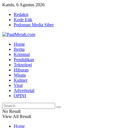
Kamis, 6 Agustus 2026
Redaksi
Kode Etik
Pedoman Media Siber
Home
Berita
Kriminal
Pendidikan
Teknologi
Hiburan
Wisata
Kuliner
Viral
Advertorial
OPINI
No Result
View All Result
Home