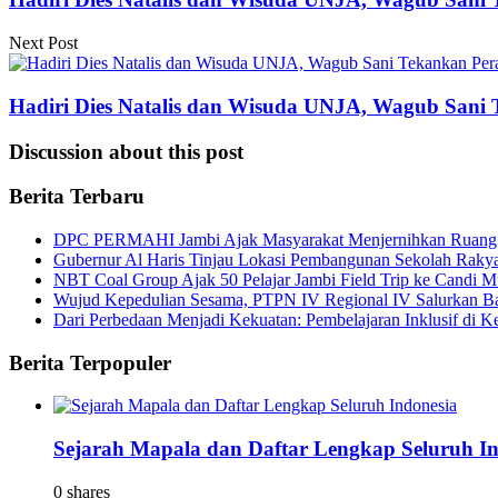
Next Post
Hadiri Dies Natalis dan Wisuda UNJA, Wagub San
Discussion about this post
Berita Terbaru
DPC PERMAHI Jambi Ajak Masyarakat Menjernihkan Ruang Pub
Gubernur Al Haris Tinjau Lokasi Pembangunan Sekolah Rak
NBT Coal Group Ajak 50 Pelajar Jambi Field Trip ke Candi M
Wujud Kepedulian Sesama, PTPN IV Regional IV Salurkan B
Dari Perbedaan Menjadi Kekuatan: Pembelajaran Inklusif di Kel
Berita Terpopuler
Sejarah Mapala dan Daftar Lengkap Seluruh In
0 shares