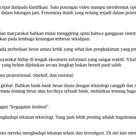
h cepat daripada klarifikasi. Satu potongan video mampu membentuk opini
a dalam hitungan jam. Fenomena itulah yang sedang terjadi dalam pol
ian masyarakat bahkan mulai menggiring opini bahwa gangguan sistem i
hkan pada lembaga keuangan terbesar sekalipun.
ada perbedaan besar antara kritik yang sehat dan penghakiman yang pr
yarakat hidup di tengah ekosistem informasi yang sangat reaktif. Viral
 yang belum dijelaskan secara lengkap bukan berarti pasti salah.
a proporsional, objektif, dan rasional.
 global. Bahkan bank-bank besar dunia dengan teknologi canggih dan 
semata tentang besar atau kecilnya sebuah bank, melainkan tentang baga
gan “kegagalan institusi”.
enghadapi tekanan teknologi. Yang jauh lebih penting adalah bagaimana
 sisi mereka menghadapi tekanan teknis dan investigasi. Di sisi lain m