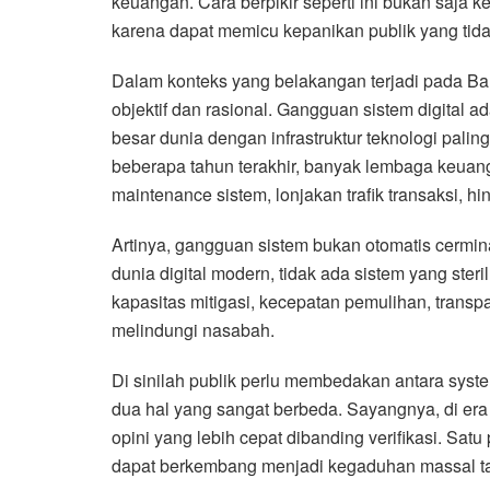
keuangan. Cara berpikir seperti ini bukan saja ke
karena dapat memicu kepanikan publik yang tida
Dalam konteks yang belakangan terjadi pada Bank
objektif dan rasional. Gangguan sistem digital
besar dunia dengan infrastruktur teknologi pal
beberapa tahun terakhir, banyak lembaga keuan
maintenance sistem, lonjakan trafik transaksi, h
Artinya, gangguan sistem bukan otomatis cerm
dunia digital modern, tidak ada sistem yang steri
kapasitas mitigasi, kecepatan pemulihan, transp
melindungi nasabah.
Di sinilah publik perlu membedakan antara syste
dua hal yang sangat berbeda. Sayangnya, di era me
opini yang lebih cepat dibanding verifikasi. Satu
dapat berkembang menjadi kegaduhan massal ta