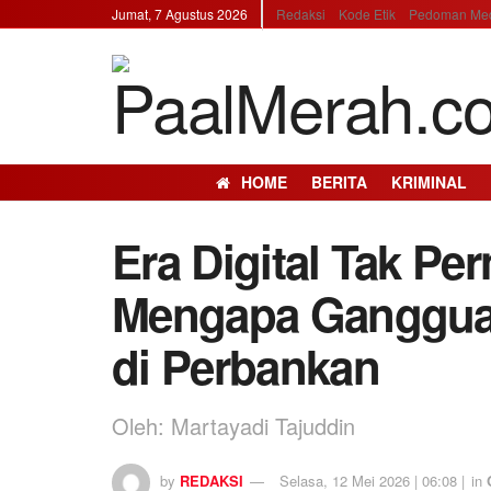
Jumat, 7 Agustus 2026
Redaksi
Kode Etik
Pedoman Med
HOME
BERITA
KRIMINAL
Era Digital Tak Pe
Mengapa Gangguan
di Perbankan
Oleh: Martayadi Tajuddin
by
REDAKSI
Selasa, 12 Mei 2026 | 06:08 |
in