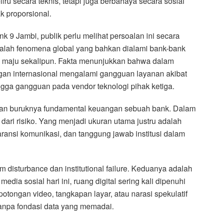
liru secara teknis, tetapi juga berbahaya secara sosial
k proporsional.
 9 Jambi, publik perlu melihat persoalan ini secara
 adalah fenomena global yang bahkan dialami bank-bank
ing maju sekalipun. Fakta menunjukkan bahwa dalam
gan internasional mengalami gangguan layanan akibat
ingga gangguan pada vendor teknologi pihak ketiga.
inan buruknya fundamental keuangan sebuah bank. Dalam
l dari risiko. Yang menjadi ukuran utama justru adalah
aransi komunikasi, dan tanggung jawab institusi dalam
m disturbance dan institutional failure. Keduanya adalah
dia sosial hari ini, ruang digital sering kali dipenuhi
 potongan video, tangkapan layar, atau narasi spekulatif
npa fondasi data yang memadai.