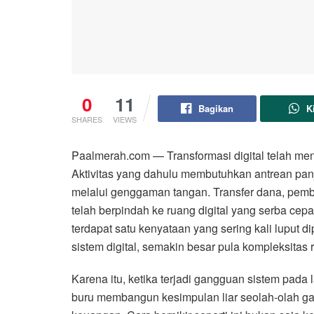
0
11
Bagikan
K
SHARES
VIEWS
Paalmerah.com — Transformasi digital telah me
Aktivitas yang dahulu membutuhkan antrean panj
melalui genggaman tangan. Transfer dana, pemb
telah berpindah ke ruang digital yang serba cep
terdapat satu kenyataan yang sering kali luput d
sistem digital, semakin besar pula kompleksitas 
Karena itu, ketika terjadi gangguan sistem pada
buru membangun kesimpulan liar seolah-olah gan