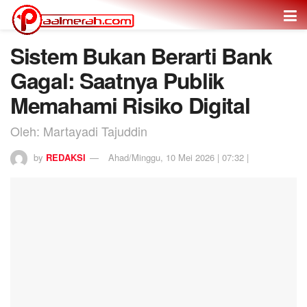
Sistem Bukan Berarti Bank
Gagal: Saatnya Publik
Memahami Risiko Digital
Oleh: Martayadi Tajuddin
by
REDAKSI
Ahad/Minggu, 10 Mei 2026 | 07:32 |