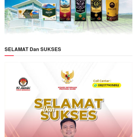
SELAMAT Dan SUKSES