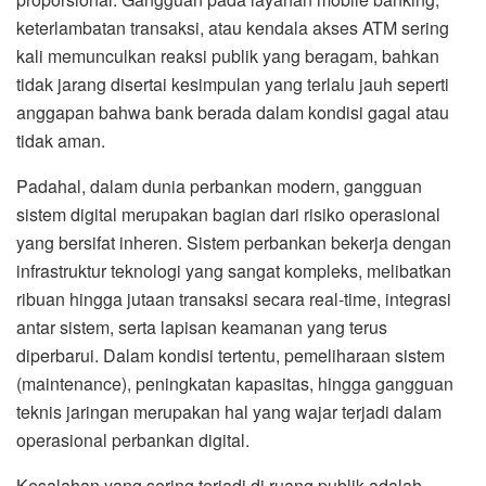
keterlambatan transaksi, atau kendala akses ATM sering
kali memunculkan reaksi publik yang beragam, bahkan
tidak jarang disertai kesimpulan yang terlalu jauh seperti
anggapan bahwa bank berada dalam kondisi gagal atau
tidak aman.
Padahal, dalam dunia perbankan modern, gangguan
sistem digital merupakan bagian dari risiko operasional
yang bersifat inheren. Sistem perbankan bekerja dengan
infrastruktur teknologi yang sangat kompleks, melibatkan
ribuan hingga jutaan transaksi secara real-time, integrasi
antar sistem, serta lapisan keamanan yang terus
diperbarui. Dalam kondisi tertentu, pemeliharaan sistem
(maintenance), peningkatan kapasitas, hingga gangguan
teknis jaringan merupakan hal yang wajar terjadi dalam
operasional perbankan digital.
Kesalahan yang sering terjadi di ruang publik adalah