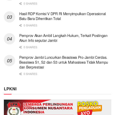
0 SHARES
Hasil RDP Komisi V DPR RI Menyimpulkan Operasional
Batu Bara Dihentikan Total
0 SHARES
Pemprov Akan Ambil Langkah Hukum, Terkait Postingan
Akun Info seputar Jambi
0 SHARES
Pemprov Jambi Luncurkan Beasiswa Pro-Jambi Cerdas.
Beasiswa S1, S2 dan S3 untuk Mahasiswa Tidak Mampu
dan Berprestasi
0 SHARES
LPKNI