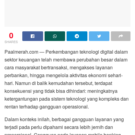
0
SHARES
Paalmerah.com — Perkembangan teknologi digital dalam
sektor keuangan telah membawa perubahan besar dalam
cara masyarakat bertransaksi, mengakses layanan
perbankan, hingga mengelola aktivitas ekonomi sehari-
hari. Namun di balik kemudahan tersebut, terdapat
konsekuensi yang tidak bisa dihindari: meningkatnya
ketergantungan pada sistem teknologi yang kompleks dan
rentan terhadap gangguan operasional.
Dalam konteks inilah, berbagai gangguan layanan yang
terjadi pada perlu dipahami secara lebih jernih dan
proporsional. Gangguan pada layanan mobile banking,