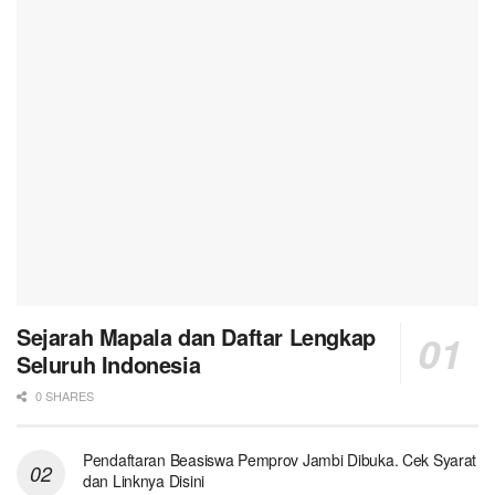
Sejarah Mapala dan Daftar Lengkap
Seluruh Indonesia
0 SHARES
Pendaftaran Beasiswa Pemprov Jambi Dibuka. Cek Syarat
dan Linknya Disini