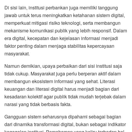
Di sisi lain, institusi perbankan juga memiliki tanggung
jawab untuk terus meningkatkan ketahanan sistem digital,
memperkuat mitigasi risiko teknologi, serta membangun
mekanisme komunikasi publik yang lebih responsif. Dalam
era digital, kecepatan dan kejelasan informasi menjadi
faktor penting dalam menjaga stabilitas kepercayaan
masyarakat.
Namun demikian, upaya perbaikan dari sisi institusi saja
tidak cukup. Masyarakat juga perlu berperan aktif dalam
membangun ekosistem informasi yang sehat. Literasi
keuangan dan literasi digital harus menjadi bagian dari
kesadaran kolektif agar publik tidak mudah terjebak dalam
narasi yang tidak berbasis fakta.
Gangguan sistem seharusnya dipahami sebagai bagian
dari dinamika transformasi digital, bukan sebagai indikator
kegagalan institusi. Pemahaman yang keliru terhadap hal