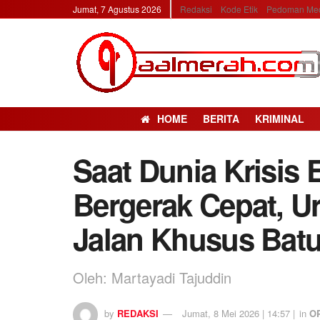
Jumat, 7 Agustus 2026
Redaksi
Kode Etik
Pedoman Med
HOME
BERITA
KRIMINAL
Saat Dunia Krisis 
Bergerak Cepat, U
Jalan Khusus Bat
Oleh: Martayadi Tajuddin
by
REDAKSI
Jumat, 8 Mei 2026 | 14:57 |
in
OP