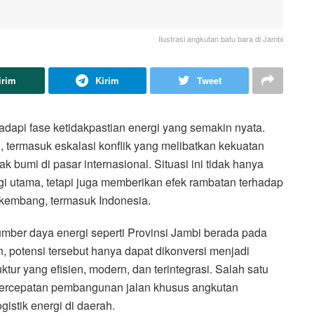
Ilustrasi angkutan batu bara di Jambi
irim
Kirim
Tweet
api fase ketidakpastian energi yang semakin nyata.
 termasuk eskalasi konflik yang melibatkan kekuatan
ak bumi di pasar internasional. Situasi ini tidak hanya
 utama, tetapi juga memberikan efek rambatan terhadap
erkembang, termasuk Indonesia.
umber daya energi seperti Provinsi Jambi berada pada
n, potensi tersebut hanya dapat dikonversi menjadi
ktur yang efisien, modern, dan terintegrasi. Salah satu
h percepatan pembangunan jalan khusus angkutan
gistik energi di daerah.