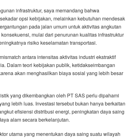
gunan infrastruktur, saya memandang bahwa
 sekadar opsi kebijakan, melainkan kebutuhan mendesak
ergantungan pada jalan umum untuk aktivitas angkutan
konsekuensi, mulai dari penurunan kualitas infrastruktur
ningkatnya risiko keselamatan transportasi.
smatch antara intensitas aktivitas industri ekstraktif
dia. Dalam teori kebijakan publik, ketidakseimbangan
t karena akan menghasilkan biaya sosial yang lebih besar
 logistik yang dikembangkan oleh PT SAS perlu dipahami
g lebih luas. Investasi tersebut bukan hanya berkaitan
gkut efisiensi distribusi energi, peningkatan daya saing
daya alam secara berkelanjutan.
faktor utama yang menentukan daya saing suatu wilayah