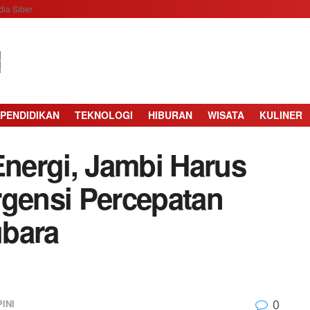
ia Siber
PENDIDIKAN
TEKNOLOGI
HIBURAN
WISATA
KULINER
Energi, Jambi Harus
rgensi Percepatan
ubara
0
INI