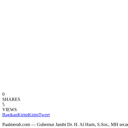
0
SHARES
5
VIEWS
Bagikan
Kirim
Kirim
Tweet
Paalmerah.com — Gubernur Jambi Dr. H. Al Haris, S.Sos., MH seca