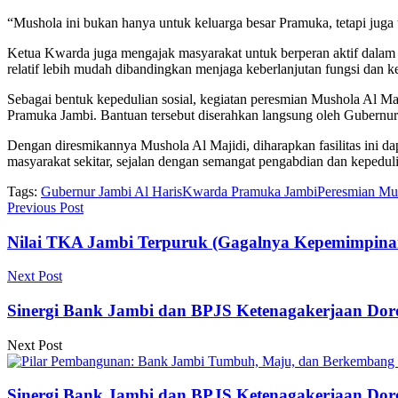
“Mushola ini bukan hanya untuk keluarga besar Pramuka, tetapi jug
Ketua Kwarda juga mengajak masyarakat untuk berperan aktif dala
relatif lebih mudah dibandingkan menjaga keberlanjutan fungsi dan
Sebagai bentuk kepedulian sosial, kegiatan peresmian Mushola Al Ma
Pramuka Jambi. Bantuan tersebut diserahkan langsung oleh Gubernur
Dengan diresmikannya Mushola Al Majidi, diharapkan fasilitas ini d
masyarakat sekitar, sejalan dengan semangat pengabdian dan kepedulia
Tags:
Gubernur Jambi Al Haris
Kwarda Pramuka Jambi
Peresmian Mus
Previous Post
Nilai TKA Jambi Terpuruk (Gagalnya Kepemimpinan 
Next Post
Sinergi Bank Jambi dan BPJS Ketenagakerjaan Doron
Next Post
Sinergi Bank Jambi dan BPJS Ketenagakerjaan Doron