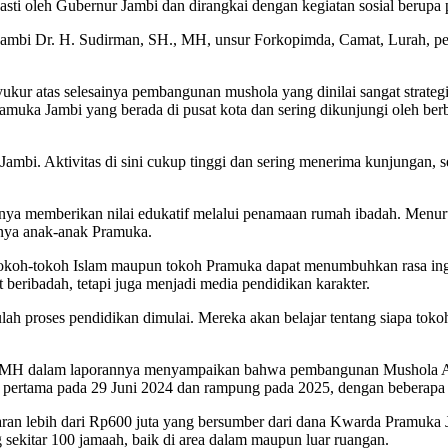
sasti oleh Gubernur Jambi dan dirangkai dengan kegiatan sosial berup
Jambi Dr. H. Sudirman, SH., MH, unsur Forkopimda, Camat, Lurah, p
ur atas selesainya pembangunan mushola yang dinilai sangat strategi
uka Jambi yang berada di pusat kota dan sering dikunjungi oleh berb
Jambi. Aktivitas di sini cukup tinggi dan sering menerima kunjungan,
ya memberikan nilai edukatif melalui penamaan rumah ibadah. Menurut
snya anak-anak Pramuka.
koh-tokoh Islam maupun tokoh Pramuka dapat menumbuhkan rasa ingin 
beribadah, tetapi juga menjadi media pendidikan karakter.
ah proses pendidikan dimulai. Mereka akan belajar tentang siapa tokoh t
, MH dalam laporannya menyampaikan bahwa pembangunan Mushola Al
u pertama pada 29 Juni 2024 dan rampung pada 2025, dengan beberap
an lebih dari Rp600 juta yang bersumber dari dana Kwarda Pramuka J
ekitar 100 jamaah, baik di area dalam maupun luar ruangan.