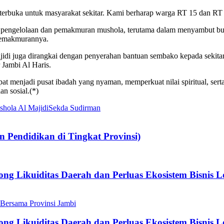
a terbuka untuk masyarakat sekitar. Kami berharap warga RT 15 dan 
m pengelolaan dan pemakmuran mushola, terutama dalam menyambut b
 kemakmurannya.
jidi juga dirangkai dengan penyerahan bantuan sembako kepada sekitar
 Jambi Al Haris.
apat menjadi pusat ibadah yang nyaman, memperkuat nilai spiritual, s
n sosial.(*)
hola Al Majidi
Sekda Sudirman
Pendidikan di Tingkat Provinsi)
g Likuiditas Daerah dan Perluas Ekosistem Bisnis L
g Likuiditas Daerah dan Perluas Ekosistem Bisnis L