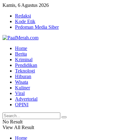
Kamis, 6 Agustus 2026
Redaksi
Kode Etik
Pedoman Media Siber
Home
Berita
Kriminal
Pendidikan
Teknologi
Hiburan
Wisata
Kuliner
Viral
Advertorial
OPINI
No Result
View All Result
Home