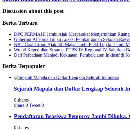
Discussion about this post
Berita Terbaru
DPC PERMAHI Jambi Ajak Masyarakat Menjernihkan Ruang Pub
Gubernur Al Haris Tinjau Lokasi Pembangunan Sekolah Rak
NBT Coal Group Ajak 50 Pelajar Jambi Field Trip ke Candi M
Wujud Kepedulian Sesama, PTPN IV Regional IV Salurkan B
Dari Perbedaan Menjadi Kekuatan: Pembelajaran Inklusif di Kel
Berita Terpopuler
Sejarah Mapala dan Daftar Lengkap Seluruh In
0 shares
Share
0
Tweet
0
Pendaftaran Beasiswa Pemprov Jambi Dibuka. C
0 shares