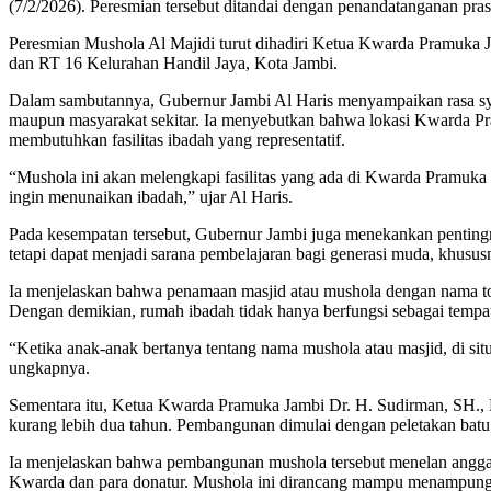
(7/2/2026). Peresmian tersebut ditandai dengan penandatanganan pra
Peresmian Mushola Al Majidi turut dihadiri Ketua Kwarda Pramuka 
dan RT 16 Kelurahan Handil Jaya, Kota Jambi.
Dalam sambutannya, Gubernur Jambi Al Haris menyampaikan rasa syuk
maupun masyarakat sekitar. Ia menyebutkan bahwa lokasi Kwarda Pram
membutuhkan fasilitas ibadah yang representatif.
“Mushola ini akan melengkapi fasilitas yang ada di Kwarda Pramuka 
ingin menunaikan ibadah,” ujar Al Haris.
Pada kesempatan tersebut, Gubernur Jambi juga menekankan pentingn
tetapi dapat menjadi sarana pembelajaran bagi generasi muda, khusu
Ia menjelaskan bahwa penamaan masjid atau mushola dengan nama to
Dengan demikian, rumah ibadah tidak hanya berfungsi sebagai tempat 
“Ketika anak-anak bertanya tentang nama mushola atau masjid, di situl
ungkapnya.
Sementara itu, Ketua Kwarda Pramuka Jambi Dr. H. Sudirman, SH.
kurang lebih dua tahun. Pembangunan dimulai dengan peletakan bat
Ia menjelaskan bahwa pembangunan mushola tersebut menelan anggar
Kwarda dan para donatur. Mushola ini dirancang mampu menampung s