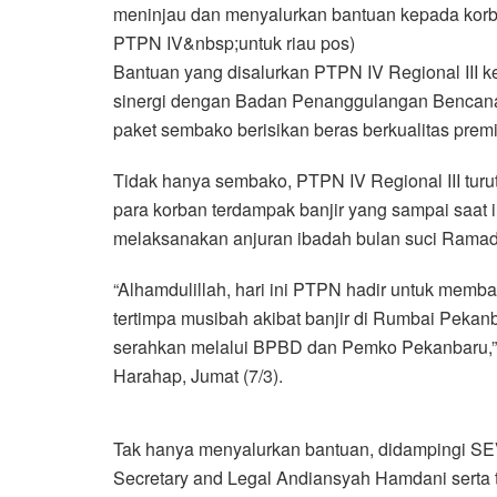
meninjau dan menyalurkan bantuan kepada korb
PTPN IV&nbsp;untuk riau pos)
Bantuan yang disalurkan PTPN IV Regional III 
sinergi dengan Badan Penanggulangan Bencana 
paket sembako berisikan beras berkualitas premiu
Tidak hanya sembako, PTPN IV Regional III tur
para korban terdampak banjir yang sampai saat i
melaksanakan anjuran ibadah bulan suci Rama
“Alhamdulillah, hari ini PTPN hadir untuk mem
tertimpa musibah akibat banjir di Rumbai Pekan
serahkan melalui BPBD dan Pemko Pekanbaru,”
Harahap, Jumat (7/3).
Tak hanya menyalurkan bantuan, didampingi S
Secretary and Legal Andiansyah Hamdani serta 