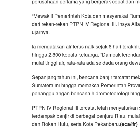
perusahaan pertama yang bergerak cepat dan 
“Mewakili Pemerintah Kota dan masyarakat Rumb
dari rekan-rekan PTPN IV Regional III. Insya All
ujarnya.
Ia mengatakan air terus naik sejak 6 hari terak
hingga 2.800 kepala keluarga. “Dampak terenda
mulai tinggi air, rata-rata ada se dada orang dew
Sepanjang tahun ini, bencana banjir tercatat me
Sumatera ini hingga memaksa Pemerintah Provin
penanggulangan bencana hidrometeorologi hing
PTPN IV Regional III tercatat telah menyalurka
terdampak banjir di berbagai penjuru Riau, mula
dan Rokan Hulu, serta Kota Pekanbaru.
(eca/ifr)