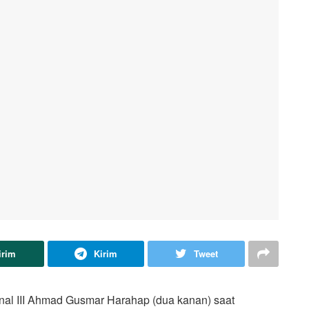
irim
Kirim
Tweet
al III Ahmad Gusmar Harahap (dua kanan) saat