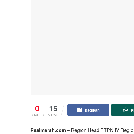
0
15
Bagikan
K
SHARES
VIEWS
Paalmerah.com
– Region Head PTPN IV Region