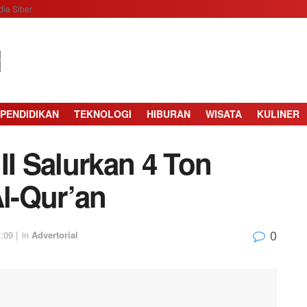
ia Siber
PENDIDIKAN
TEKNOLOGI
HIBURAN
WISATA
KULINER
II Salurkan 4 Ton
l-Qur’an
0
:09 |
in
Advertorial