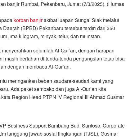
an banjir Rumbai, Pekanbaru, Jumat (7/3/2025). (Humas
kepada
korban banjir
akibat luapan Sungai Siak melalui
Daerah (BPBD) Pekanbaru tersebut terdiri dari 350
m lima kilogram, minyak, telur, dan mi instan.
ut menyerahkan sejumlah Al-Qur’an, dengan harapan
ni masih bertahan di tenda-tenda pengungsian tetap bisa
dan dengan membaca Al-Qur’an.
bantu meringankan beban saudara-saudari kami yang
baru. Ada paket sembako dan juga Al-Qur’an kita
 kata Region Head PTPN IV Regional III Ahmad Gusmar
EVP Business Support Bambang Budi Santoso, Corporate
tim tanggung jawab sosial lingkungan (TJSL), Gusmar