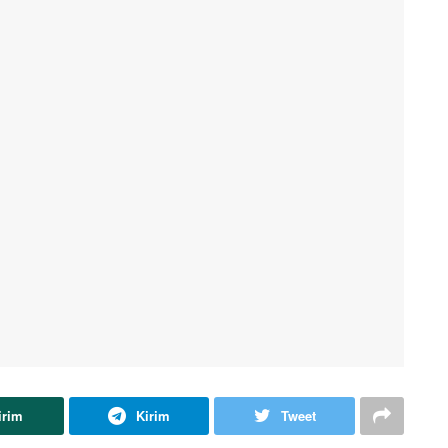
irim
Kirim
Tweet