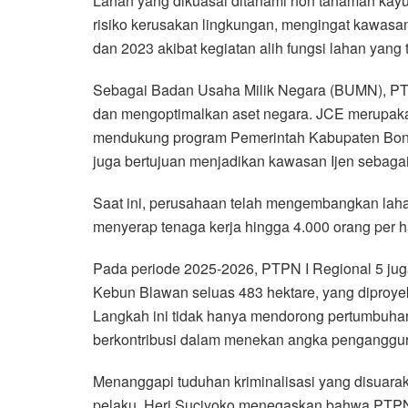
Lahan yang dikuasai ditanami non tanaman kayu
risiko kerusakan lingkungan, mengingat kawasan
dan 2023 akibat kegiatan alih fungsi lahan yang
Sebagai Badan Usaha Milik Negara (BUMN), PTP
dan mengoptimalkan aset negara. JCE merupakan
mendukung program Pemerintah Kabupaten Bond
juga bertujuan menjadikan kawasan Ijen sebagai 
Saat ini, perusahaan telah mengembangkan laha
menyerap tenaga kerja hingga 4.000 orang per ha
Pada periode 2025-2026, PTPN I Regional 5 ju
Kebun Blawan seluas 483 hektare, yang diproye
Langkah ini tidak hanya mendorong pertumbuhan
berkontribusi dalam menekan angka penganggura
Menanggapi tuduhan kriminalisasi yang disuar
pelaku, Heri Suciyoko menegaskan bahwa PTPN I