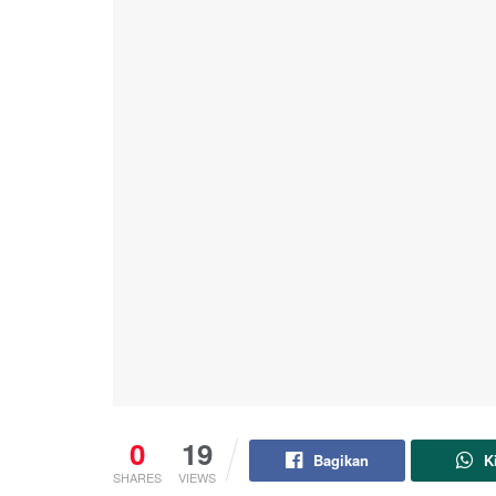
0
19
Bagikan
K
SHARES
VIEWS