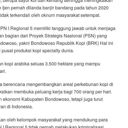
, berupa sayur kol dan kentang sehingga meningkatkan
 Ijen pernah dilanda banjir bandang pada tahun 2020
 tidak terkendali oleh oknum masyarakat setempat.
N I Regional 5 memiliki tanggung jawab untuk menjaga
 bagian dari Proyek Strategis Nasional (PSN) yang
owoso, yakni Bondowoso Republik Kopi (BRK) Hal ini
pusat produksi kopi specialty dunia.
n kopi arabika seluas 3.500 hektare yang mampu
ri.
ga berencana mengembangkan areal perkebunan kopi di
ksikan membuka peluang kerja bagi 700 orang per hari.
 ekonomi Kabupaten Bondowoso, tetapi juga turut
n di Indonesia.
akan oleh kelompok masyarakat yang mendukung para
 Regional 5 tidak pernah melakukan kriminalisasi