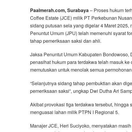
Paalmerah.com, Surabaya
– Proses hukum terh
Coffee Estate (JCE) milik PT Perkebunan Nusan
sidang putusan sela yang digelar 4 Maret 202
Penuntut Umum (JPU) telah memenuhi syarat form
tahap pemeriksaan saksi dan ahli.
Jaksa Penuntut Umum Kabupaten Bondowoso, D
penasihat hukum para terdakwa telah masuk ke 
memutuskan untuk menolak semua permohonan e
“Selanjutnya sidang tahap pembuktian akan dig
pemeriksaan saksi”, ungkap Dwi Dutha Ari Samp
Akibat provokasi tiga terdakwa tersebut, hingga
menguasai lahan milik PTPN I Regional 5.
Manajer JCE, Heri Suciyoko, menyatakan masi