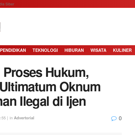
ia Siber
PENDIDIKAN
TEKNOLOGI
HIBURAN
WISATA
KULINER
i Proses Hukum,
5 Ultimatum Oknum
n Ilegal di Ijen
0
:55 |
in
Advertorial