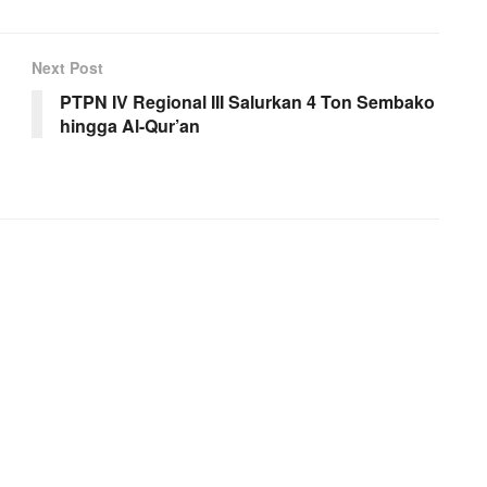
Next Post
PTPN IV Regional III Salurkan 4 Ton Sembako
hingga Al-Qur’an