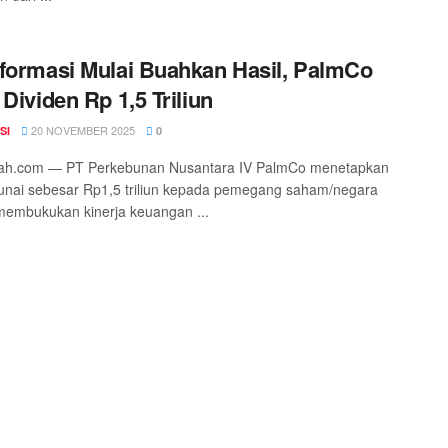
formasi Mulai Buahkan Hasil, PalmCo
 Dividen Rp 1,5 Triliun
20 NOVEMBER 2025
SI
0
ah.com — PT Perkebunan Nusantara IV PalmCo menetapkan
tunai sebesar Rp1,5 triliun kepada pemegang saham/negara
membukukan kinerja keuangan ...