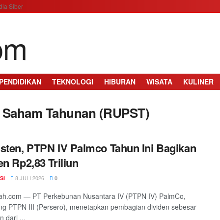
ia Siber
PENDIDIKAN
TEKNOLOGI
HIBURAN
WISATA
KULINER
 Saham Tahunan (RUPST)
sten, PTPN IV Palmco Tahun Ini Bagikan
en Rp2,83 Triliun
8 JULI 2026
SI
0
ah.com — PT Perkebunan Nusantara IV (PTPN IV) PalmCo,
ng PTPN III (Persero), menetapkan pembagian dividen sebesar
 dari ...