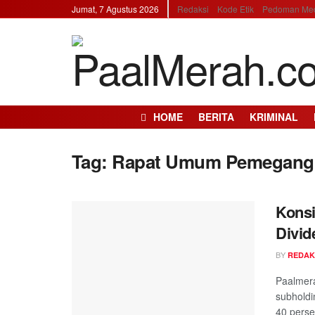
Jumat, 7 Agustus 2026
Redaksi
Kode Etik
Pedoman Med
HOME
BERITA
KRIMINAL
Tag: Rapat Umum Pemegang
Konsi
Divid
BY
REDAK
Paalmer
subholdi
40 persen