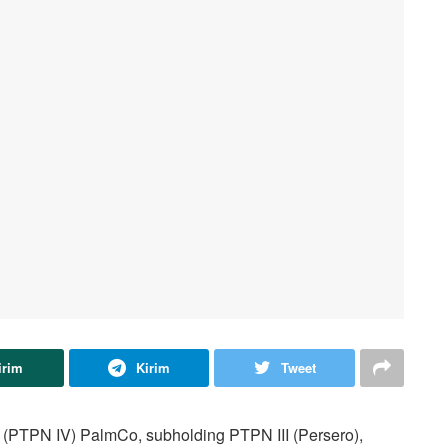
irim
Kirim
Tweet
PTPN IV) PalmCo, subholding PTPN III (Persero),