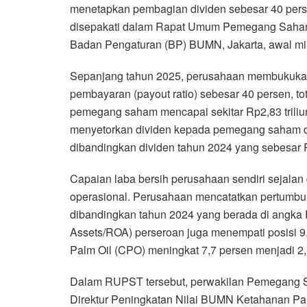
menetapkan pembagian dividen sebesar 40 persen
disepakati dalam Rapat Umum Pemegang Saham
Badan Pengaturan (BP) BUMN, Jakarta, awal min
Sepanjang tahun 2025, perusahaan membukukan l
pembayaran (payout ratio) sebesar 40 persen, t
pemegang saham mencapai sekitar Rp2,83 triliu
menyetorkan dividen kepada pemegang saham d
dibandingkan dividen tahun 2024 yang sebesar Rp
Capaian laba bersih perusahaan sendiri sejalan
operasional. Perusahaan mencatatkan pertumbu
dibandingkan tahun 2024 yang berada di angka R
Assets/ROA) perseroan juga menempati posisi 9,
Palm Oil (CPO) meningkat 7,7 persen menjadi 2,7
Dalam RUPST tersebut, perwakilan Pemegang 
Direktur Peningkatan Nilai BUMN Ketahanan Pang