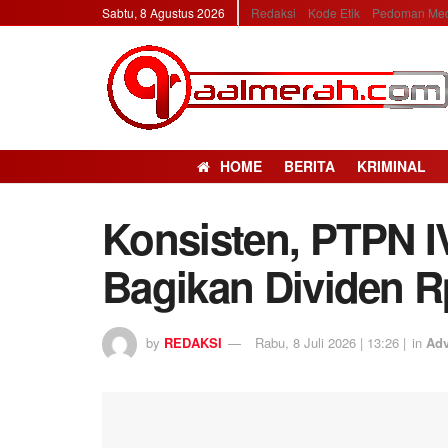
Sabtu, 8 Agustus 2026
Redaksi
Kode Etik
Pedoman Med
HOME
BERITA
KRIMINAL
Konsisten, PTPN I
Bagikan Dividen Rp
by
REDAKSI
Rabu, 8 Juli 2026 | 13:26 |
in
Adv