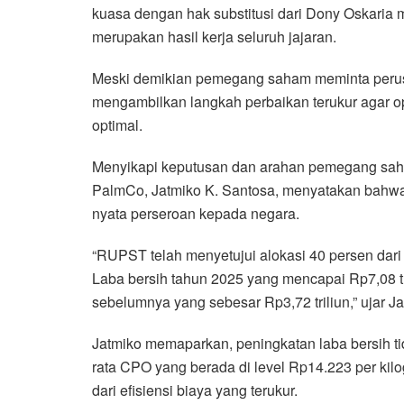
kuasa dengan hak substitusi dari Dony Oskaria 
merupakan hasil kerja seluruh jajaran.
Meski demikian pemegang saham meminta perusa
mengambilkan langkah perbaikan terukur agar ope
optimal.
Menyikapi keputusan dan arahan pemegang sah
PalmCo, Jatmiko K. Santosa, menyatakan bahwa 
nyata perseroan kepada negara.
“RUPST telah menyetujui alokasi 40 persen dari l
Laba bersih tahun 2025 yang mencapai Rp7,08 tr
sebelumnya yang sebesar Rp3,72 triliun,” ujar Ja
Jatmiko memaparkan, peningkatan laba bersih ti
rata CPO yang berada di level Rp14.223 per kilo
dari efisiensi biaya yang terukur.