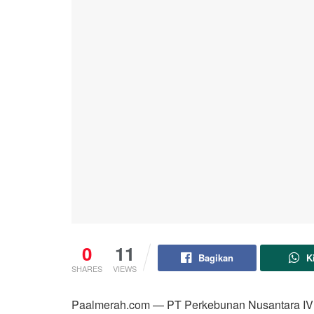
0
11
Bagikan
K
SHARES
VIEWS
Paalmerah.com — PT Perkebunan Nusantara IV (