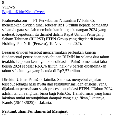
8
VIEWS
Bagikan
Kirim
Kirim
Tweet
Paalmerah.com — PT Perkebunan Nusantara IV PalmCo
menetapkan dividen tunai sebesar Rp1,5 triliun kepada pemegang
saham/negara setelah membukukan kinerja keuangan 2024 yang
melesat. Keputusan itu diambil dalam Rapat Umum Pemegang
Saham Tahunan (RUPST) PTPN Group yang digelar di kantor
Holding PTPN III (Persero), 19 November 2025.
Besaran dividen tersebut mencerminkan perbaikan kinerja
fundamental perusahaan perkebunan BUMN itu selama dua tahun
terakhir. Laporan keuangan konsolidasian PalmCo mencatat laba
bersih 2024 sebesar Rp3,76 triliun, naik 49 persen dibandingkan
tahun sebelumnya yang berada di Rp2,53 triliun.
Direktur Utama PalmCo, Jatmiko Santosa, menyebut capaian
tersebut sebagai hasil nyata dari restrukturisasi dan efisiensi yang
dijalankan perusahaan sejak proses konsolidasi PTPN. “Tahun 2024
adalah tahun yang luar biasa bagi PalmCo. Transformasi yang kami
lakukan mulai menunjukkan dampak yang signifikan,” katanya,
Kamis (20/11/2025) di Jakarta.
Pertumbuhan Fundamental Menguat