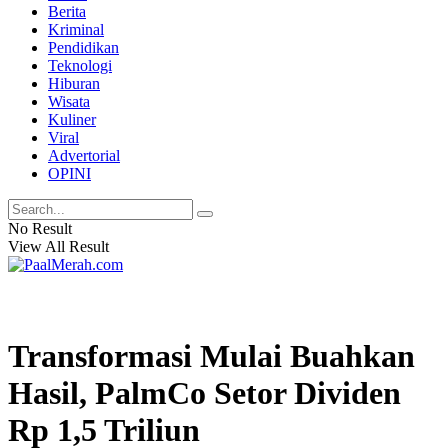
Berita
Kriminal
Pendidikan
Teknologi
Hiburan
Wisata
Kuliner
Viral
Advertorial
OPINI
No Result
View All Result
Transformasi Mulai Buahkan
Hasil, PalmCo Setor Dividen
Rp 1,5 Triliun