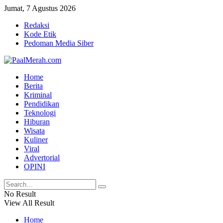
Jumat, 7 Agustus 2026
Redaksi
Kode Etik
Pedoman Media Siber
Home
Berita
Kriminal
Pendidikan
Teknologi
Hiburan
Wisata
Kuliner
Viral
Advertorial
OPINI
No Result
View All Result
Home