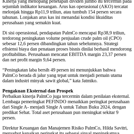
Kinerja yang menopang penetapan dividen jumbo itu tercermin pada
sejumlah indikator keuangan. Arus kas operasional (AKO) tercatat
melonjak hingga Rp11,9 triliun, atau tumbuh 154 persen secara
tahunan. Lonjakan arus kas ini menandai kondisi likuiditas
perusahaan yang semakin kuat.
Di sisi operasional, pendapatan PalmCo mencapai Rp38,9 triliun,
terdorong peningkatan volume penjualan crude palm oil (CPO)
sebesar 12,6 persen dibandingkan tahun sebelumnya. Strategi
efisiensi biaya dan penataan proses bisnis dinilai berhasil mendorong
profitabilitas. Perusahaan mencatat EBITDA margin 23,37 persen
dan net profit margin 9,64 persen.
“Peningkatan laba bersih 49 persen ini menunjukkan bahwa
PalmCo berada di jalur yang tepat untuk menjadi pemain utama
dalam industri minyak sawit global,” kata Jatmiko.
Pengakuan Eksternal dan Prospek
Perbaikan kinerja PalmCo juga tercermin dalam penilaian eksternal.
Lembaga pemeringkat PEFINDO menaikkan peringkat perusahaan
dari Single A- menjadi Single A untuk Tahun Buku 2024, dengan
predikat Sehat. Total aset perusahaan pun meningkat sekitar 9
persen.
Direktur Keuangan dan Manajemen Risiko PalmCo, Hilda Savitri,
menyebut kenaikan peringkat itu sebagai sinyal meningkatnya