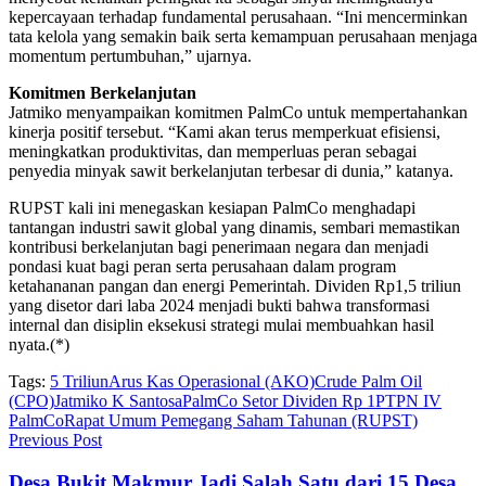
kepercayaan terhadap fundamental perusahaan. “Ini mencerminkan
tata kelola yang semakin baik serta kemampuan perusahaan menjaga
momentum pertumbuhan,” ujarnya.
Komitmen Berkelanjutan
Jatmiko menyampaikan komitmen PalmCo untuk mempertahankan
kinerja positif tersebut. “Kami akan terus memperkuat efisiensi,
meningkatkan produktivitas, dan memperluas peran sebagai
penyedia minyak sawit berkelanjutan terbesar di dunia,” katanya.
RUPST kali ini menegaskan kesiapan PalmCo menghadapi
tantangan industri sawit global yang dinamis, sembari memastikan
kontribusi berkelanjutan bagi penerimaan negara dan menjadi
pondasi kuat bagi peran serta perusahaan dalam program
ketahananan pangan dan energi Pemerintah. Dividen Rp1,5 triliun
yang disetor dari laba 2024 menjadi bukti bahwa transformasi
internal dan disiplin eksekusi strategi mulai membuahkan hasil
nyata.(*)
Tags:
5 Triliun
Arus Kas Operasional (AKO)
Crude Palm Oil
(CPO)
Jatmiko K Santosa
PalmCo Setor Dividen Rp 1
PTPN IV
PalmCo
Rapat Umum Pemegang Saham Tahunan (RUPST)
Previous Post
Desa Bukit Makmur Jadi Salah Satu dari 15 Desa