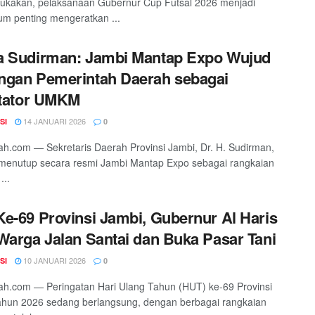
kakan, pelaksanaan Gubernur Cup Futsal 2026 menjadi
m penting mengeratkan ...
a Sudirman: Jambi Mantap Expo Wujud
ngan Pemerintah Daerah sebagai
itator UMKM
14 JANUARI 2026
SI
0
h.com — Sekretaris Daerah Provinsi Jambi, Dr. H. Sudirman,
menutup secara resmi Jambi Mantap Expo sebagai rangkaian
...
e-69 Provinsi Jambi, Gubernur Al Haris
Warga Jalan Santai dan Buka Pasar Tani
10 JANUARI 2026
SI
0
h.com — Peringatan Hari Ulang Tahun (HUT) ke-69 Provinsi
ahun 2026 sedang berlangsung, dengan berbagai rangkaian