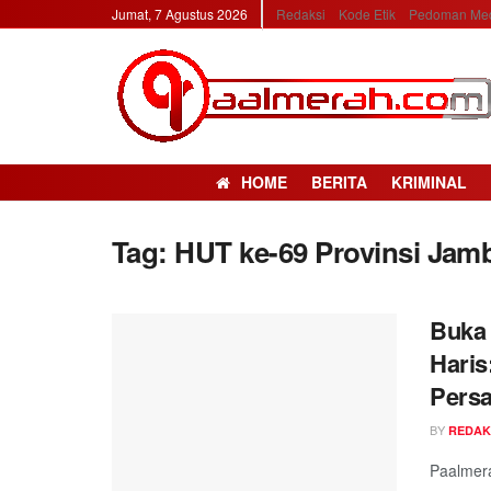
Jumat, 7 Agustus 2026
Redaksi
Kode Etik
Pedoman Med
HOME
BERITA
KRIMINAL
Tag: HUT ke-69 Provinsi Jam
Buka 
Haris
Persa
BY
REDAK
Paalmera