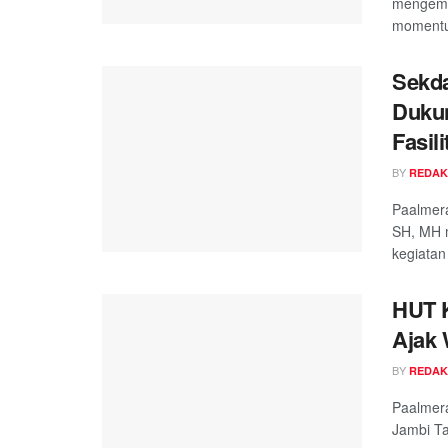
mengemu
momentu
Sekd
Duku
Fasil
BY
REDAK
Paalmera
SH, MH 
kegiatan 
HUT K
Ajak 
BY
REDAK
Paalmera
Jambi T