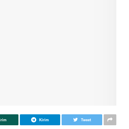
irim
Kirim
Tweet