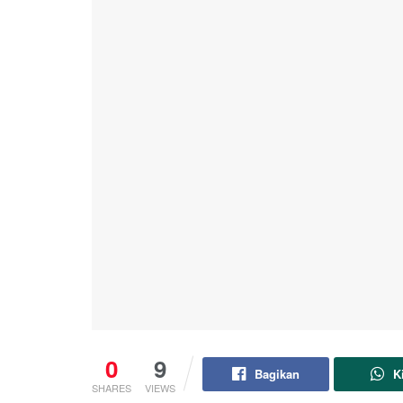
0
9
Bagikan
K
SHARES
VIEWS