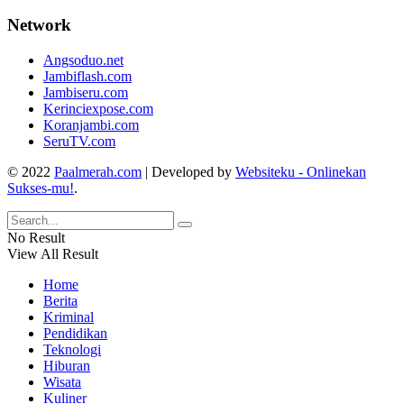
Network
Angsoduo.net
Jambiflash.com
Jambiseru.com
Kerinciexpose.com
Koranjambi.com
SeruTV.com
© 2022
Paalmerah.com
| Developed by
Websiteku - Onlinekan
Sukses-mu!
.
No Result
View All Result
Home
Berita
Kriminal
Pendidikan
Teknologi
Hiburan
Wisata
Kuliner