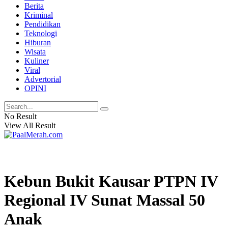
Berita
Kriminal
Pendidikan
Teknologi
Hiburan
Wisata
Kuliner
Viral
Advertorial
OPINI
No Result
View All Result
Kebun Bukit Kausar PTPN IV
Regional IV Sunat Massal 50
Anak