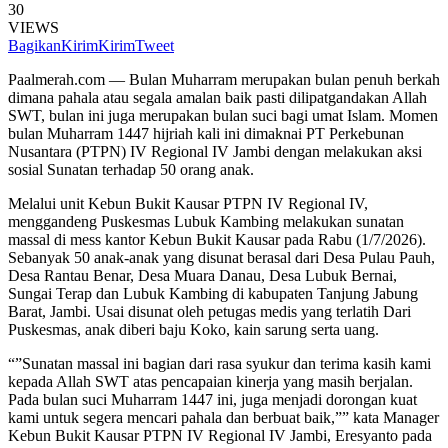
30
VIEWS
Bagikan
Kirim
Kirim
Tweet
Paalmerah.com — Bulan Muharram merupakan bulan penuh berkah
dimana pahala atau segala amalan baik pasti dilipatgandakan Allah
SWT, bulan ini juga merupakan bulan suci bagi umat Islam. Momen
bulan Muharram 1447 hijriah kali ini dimaknai PT Perkebunan
Nusantara (PTPN) IV Regional IV Jambi dengan melakukan aksi
sosial Sunatan terhadap 50 orang anak.
Melalui unit Kebun Bukit Kausar PTPN IV Regional IV,
menggandeng Puskesmas Lubuk Kambing melakukan sunatan
massal di mess kantor Kebun Bukit Kausar pada Rabu (1/7/2026).
Sebanyak 50 anak-anak yang disunat berasal dari Desa Pulau Pauh,
Desa Rantau Benar, Desa Muara Danau, Desa Lubuk Bernai,
Sungai Terap dan Lubuk Kambing di kabupaten Tanjung Jabung
Barat, Jambi. Usai disunat oleh petugas medis yang terlatih Dari
Puskesmas, anak diberi baju Koko, kain sarung serta uang.
“”Sunatan massal ini bagian dari rasa syukur dan terima kasih kami
kepada Allah SWT atas pencapaian kinerja yang masih berjalan.
Pada bulan suci Muharram 1447 ini, juga menjadi dorongan kuat
kami untuk segera mencari pahala dan berbuat baik,”” kata Manager
Kebun Bukit Kausar PTPN IV Regional IV Jambi, Eresyanto pada