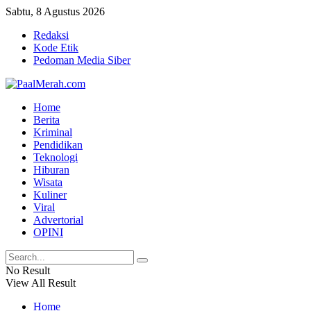
Sabtu, 8 Agustus 2026
Redaksi
Kode Etik
Pedoman Media Siber
Home
Berita
Kriminal
Pendidikan
Teknologi
Hiburan
Wisata
Kuliner
Viral
Advertorial
OPINI
No Result
View All Result
Home