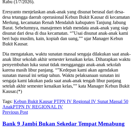
Rabu (1/7/2026).
Eresyanto menjelaskan anak-anak yang disunat berasal dari desa-
desa tetangga daerah operasional Kebun Bukit Kausar di kecamatan
Merlung, kecamatan Renah Mendaluh kabupaten Tanjung Jabung
Barat. Sebelumnya, manajemen telah mendata anak-anak yang siap
disunat dari desa di dua kecamatan. “”Usai disunat anak-anak kami
beri baju muslim, kain, kopiah dan uang,”” ujar Manager Kebun
Bukit Kausar.
Dia mengatakan, waktu sunatan massal sengaja dilakukan saat anak-
anak libur sekolah akhir semester kenaikan kelas. Diharapkan waktu
penyembuhan luka sunat tidak mengganggu anak-anak sekolah
karena masih libur panjang. “”Kedepan kami akan agendakan
sunatan massal ini setiap tahun. Waktu pelaksanaan sunatan ini
sengaja kami lakukan pada saat anak-anak tengah libur panjang
setelah akhir semester kenaikan kelas,”” kata Manager Kebun Bukit
Kausar.(*)
Tags:
Kebun Bukit Kausar PTPN IV Regional IV Sunat Massal 50
Anak
PTPN IV REGIONAL IV
Previous Post
Bank 9 Jambi Bukan Sekedar Tempat Menabung