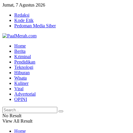
Jumat, 7 Agustus 2026
Redaksi
Kode Etik
Pedoman Media Siber
Home
Berita
Kriminal
Pendidikan
Teknologi
Hiburan
Wisata
Kuliner
Viral
Advertorial
OPINI
No Result
View All Result
Home