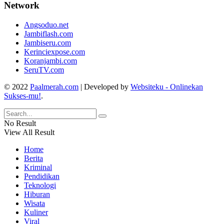
Network
Angsoduo.net
Jambiflash.com
Jambiseru.com
Kerinciexpose.com
Koranjambi.com
SeruTV.com
© 2022
Paalmerah.com
| Developed by
Websiteku - Onlinekan
Sukses-mu!
.
No Result
View All Result
Home
Berita
Kriminal
Pendidikan
Teknologi
Hiburan
Wisata
Kuliner
Viral