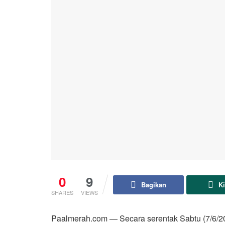
0
9
Bagikan
K
SHARES
VIEWS
Paalmerah.com — Secara serentak Sabtu (7/6/2