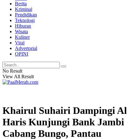
Berita
Kriminal
Pendidikan
Teknologi
Hiburan
Wisata
Kuliner
Viral
Advertorial
OPINI
No Result
View All Result
Khairul Suhairi Dampingi Al
Haris Kunjungi Bank Jambi
Cabang Bungo, Pantau