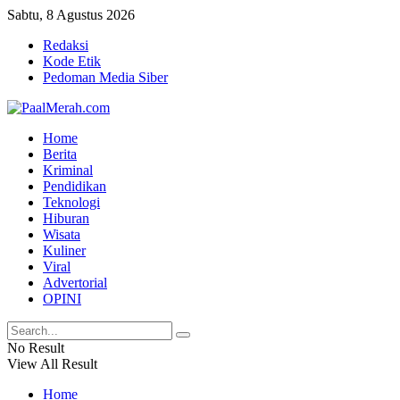
Sabtu, 8 Agustus 2026
Redaksi
Kode Etik
Pedoman Media Siber
Home
Berita
Kriminal
Pendidikan
Teknologi
Hiburan
Wisata
Kuliner
Viral
Advertorial
OPINI
No Result
View All Result
Home