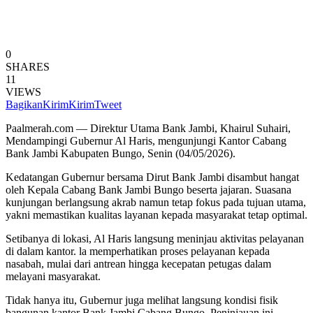
0
SHARES
11
VIEWS
Bagikan
Kirim
Kirim
Tweet
Paalmerah.com — Direktur Utama Bank Jambi, Khairul Suhairi,
Mendampingi Gubernur Al Haris, mengunjungi Kantor Cabang
Bank Jambi Kabupaten Bungo, Senin (04/05/2026).
Kedatangan Gubernur bersama Dirut Bank Jambi disambut hangat
oleh Kepala Cabang Bank Jambi Bungo beserta jajaran. Suasana
kunjungan berlangsung akrab namun tetap fokus pada tujuan utama,
yakni memastikan kualitas layanan kepada masyarakat tetap optimal.
Setibanya di lokasi, Al Haris langsung meninjau aktivitas pelayanan
di dalam kantor. la memperhatikan proses pelayanan kepada
nasabah, mulai dari antrean hingga kecepatan petugas dalam
melayani masyarakat.
Tidak hanya itu, Gubernur juga melihat langsung kondisi fisik
bangunan kantor Bank Jambi Cabang Bungo. Peninjauan ini