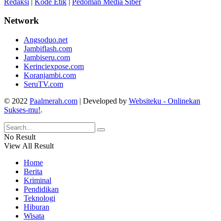
Redaksi
|
Kode Etik
|
Pedoman Media Siber
Network
Angsoduo.net
Jambiflash.com
Jambiseru.com
Kerinciexpose.com
Koranjambi.com
SeruTV.com
© 2022
Paalmerah.com
| Developed by
Websiteku - Onlinekan
Sukses-mu!
.
No Result
View All Result
Home
Berita
Kriminal
Pendidikan
Teknologi
Hiburan
Wisata