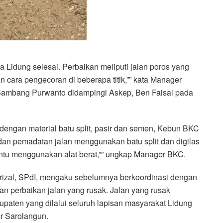
a Lidung selesai. Perbaikan meliputi jalan poros yang
 cara pengecoran di beberapa titik,”” kata Manager
Bambang Purwanto didampingi Askep, Ben Faisal pada
engan material batu split, pasir dan semen, Kebun BKC
dan pemadatan jalan menggunakan batu split dan digilas
tentu menggunakan alat berat,”” ungkap Manager BKC.
rizal, SPdI, mengaku sebelumnya berkoordinasi dengan
 perbaikan jalan yang rusak. Jalan yang rusak
paten yang dilalui seluruh lapisan masyarakat Lidung
ar Sarolangun.