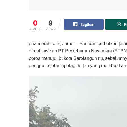
0
9
Bagikan
K
SHARES
VIEWS
paalmerah.com, Jambi – Bantuan perbaikan jala
direalisasikan PT Perkebunan Nusantara (PTPN) 
poros menuju ibukota Sarolangun itu, sebelum
pengguna jalan apalagi hujan yang membuat air