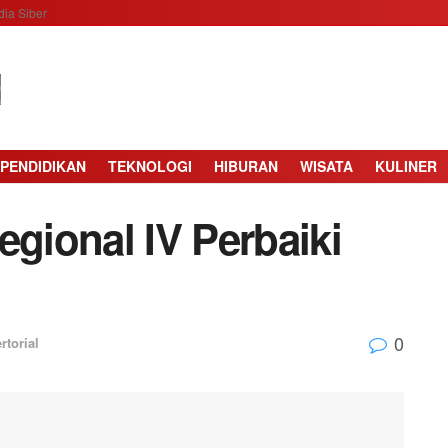
ia Siber
PENDIDIKAN
TEKNOLOGI
HIBURAN
WISATA
KULINER
egional IV Perbaiki
0
rtorial