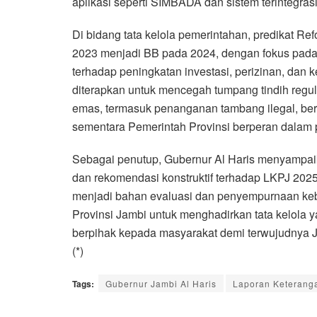
aplikasi seperti SIMBADA dan sistem terintegrasi
Di bidang tata kelola pemerintahan, predikat Re
2023 menjadi BB pada 2024, dengan fokus pada
terhadap peningkatan investasi, perizinan, dan
diterapkan untuk mencegah tumpang tindih reg
emas, termasuk penanganan tambang ilegal, bera
sementara Pemerintah Provinsi berperan dalam
Sebagai penutup, Gubernur Al Haris menyampai
dan rekomendasi konstruktif terhadap LKPJ 2025
menjadi bahan evaluasi dan penyempurnaan keb
Provinsi Jambi untuk menghadirkan tata kelola 
berpihak kepada masyarakat demi terwujudnya Ja
(*)
Tags:
Gubernur Jambi Al Haris
Laporan Keterang