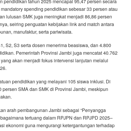
ran pendidikan tahun 2025 mencapai 95,47 persen secara
n mandatory spending pendidikan sebesar 33 persen atau
an lulusan SMK juga meningkat menjadi 86,86 persen
ya, seiring penguatan kebijakan link and match antara
unan, manufaktur, serta pariwisata.
S1, S2, S3 serta dosen menerima beasiswa, dan 4.800
ikan. Pemerintah Provinsi Jambi juga mencatat 40.762
yang akan menjadi fokus intervensi lanjutan melalui
26.
satuan pendidikan yang melayani 105 siswa inklusi. Di
100 persen SMA dan SMK di Provinsi Jambi, meskipun
yakan.
askan arah pembangunan Jambi sebagai “Penyangga
 sebagaimana tertuang dalam RPJPN dan RPJPD 2025–
fikasi ekonomi guna mengurangi ketergantungan terhadap