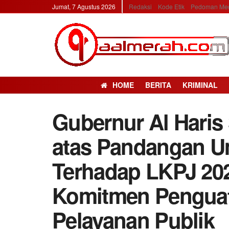
Jumat, 7 Agustus 2026
Redaksi
Kode Etik
Pedoman Med
HOME
BERITA
KRIMINAL
Gubernur Al Hari
atas Pandangan 
Terhadap LKPJ 20
Komitmen Penguat
Pelayanan Publik