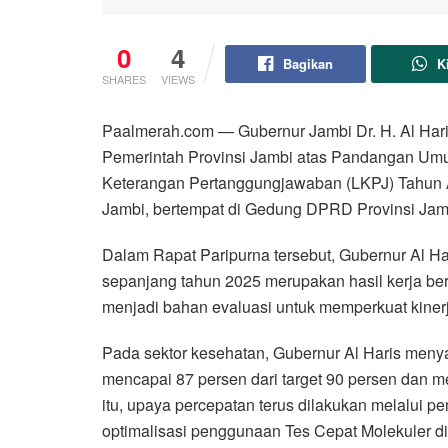
0
4
Bagikan
K
SHARES
VIEWS
Paalmerah.com — Gubernur Jambi Dr. H. Al Har
Pemerintah Provinsi Jambi atas Pandangan Umu
Keterangan Pertanggungjawaban (LKPJ) Tahun 
Jambi, bertempat di Gedung DPRD Provinsi Jamb
Dalam Rapat Paripurna tersebut, Gubernur Al
sepanjang tahun 2025 merupakan hasil kerja be
menjadi bahan evaluasi untuk memperkuat kiner
Pada sektor kesehatan, Gubernur Al Haris me
mencapai 87 persen dari target 90 persen dan 
itu, upaya percepatan terus dilakukan melalui 
optimalisasi penggunaan Tes Cepat Molekuler di 