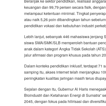
Beranjak ke sektor pendidikan, realisasi angga
keuangan dan 99,79 persen secara fisik, denga
melampaui ketentuan minimal. Tingkat penyerap
atau naik 5,26 poin dibandingkan tahun sebelumn
pendidikan vokasi dan kebutuhan industri perkeb
Lebih lanjut, sebanyak 446 mahasiswa jenjang 
siswa SMA/SMK/SLB memperoleh bantuan pendid
anak dalam kategori Angka Tidak Sekolah (ATS) 
jalur afirmasi dan program khusus pada tahun 20
Dalam konteks pendidikan inklusif, terdapat 71 
samping itu, akses internet telah menjangkau 
peningkatan kualitas jaringan masih terus diupa
Sejalan dengan itu, Gubernur Al Haris meneg
Bioindustri dan Ketahanan Energi di Sumatra”
2045, dengan fokus pada hilirisasi dan diversi