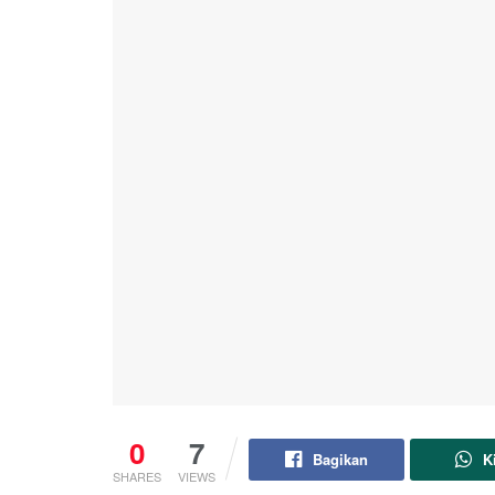
0
7
Bagikan
K
SHARES
VIEWS