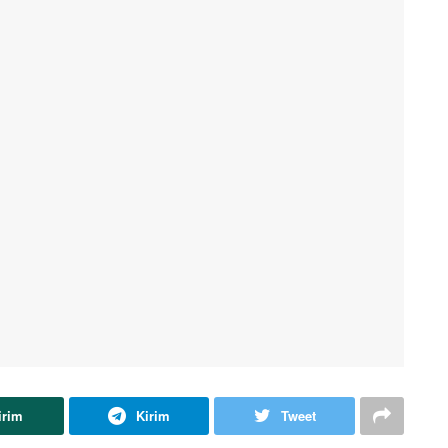
irim
Kirim
Tweet