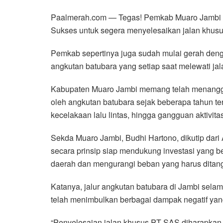
Paalmerah.com — Tegas! Pemkab Muaro Jambi 
Sukses untuk segera menyelesaikan jalan khusus
Pemkab sepertinya juga sudah mulai gerah den
angkutan batubara yang setiap saat melewati ja
Kabupaten Muaro Jambi memang telah menangg
oleh angkutan batubara sejak beberapa tahun ter
kecelakaan lalu lintas, hingga gangguan aktivit
Sekda Muaro Jambi, Budhi Hartono, dikutip dari
secara prinsip siap mendukung investasi yang 
daerah dan mengurangi beban yang harus ditan
Katanya, jalur angkutan batubara di Jambi sel
telah menimbulkan berbagai dampak negatif yang
“Penyelesaian jalan khusus PT SAS diharapkan 