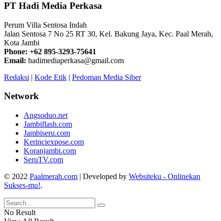
PT Hadi Media Perkasa
Perum Villa Sentosa Indah
Jalan Sentosa 7 No 25 RT 30, Kel. Bakung Jaya, Kec. Paal Merah,
Kota Jambi
Phone: +62 895-3293-75641
Email:
hadimediaperkasa@gmail.com
Redaksi
|
Kode Etik
|
Pedoman Media Siber
Network
Angsoduo.net
Jambiflash.com
Jambiseru.com
Kerinciexpose.com
Koranjambi.com
SeruTV.com
© 2022
Paalmerah.com
| Developed by
Websiteku - Onlinekan
Sukses-mu!
.
No Result