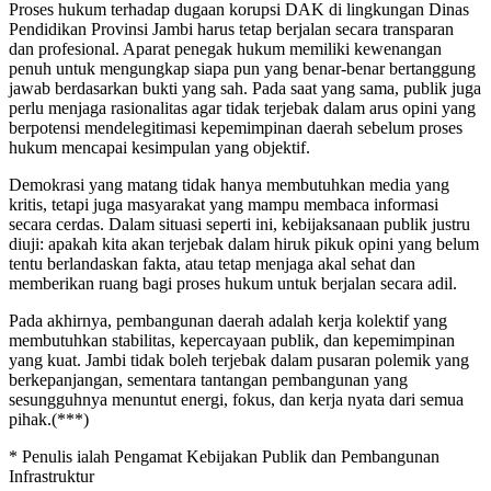
Proses hukum terhadap dugaan korupsi DAK di lingkungan Dinas
Pendidikan Provinsi Jambi harus tetap berjalan secara transparan
dan profesional. Aparat penegak hukum memiliki kewenangan
penuh untuk mengungkap siapa pun yang benar-benar bertanggung
jawab berdasarkan bukti yang sah. Pada saat yang sama, publik juga
perlu menjaga rasionalitas agar tidak terjebak dalam arus opini yang
berpotensi mendelegitimasi kepemimpinan daerah sebelum proses
hukum mencapai kesimpulan yang objektif.
Demokrasi yang matang tidak hanya membutuhkan media yang
kritis, tetapi juga masyarakat yang mampu membaca informasi
secara cerdas. Dalam situasi seperti ini, kebijaksanaan publik justru
diuji: apakah kita akan terjebak dalam hiruk pikuk opini yang belum
tentu berlandaskan fakta, atau tetap menjaga akal sehat dan
memberikan ruang bagi proses hukum untuk berjalan secara adil.
Pada akhirnya, pembangunan daerah adalah kerja kolektif yang
membutuhkan stabilitas, kepercayaan publik, dan kepemimpinan
yang kuat. Jambi tidak boleh terjebak dalam pusaran polemik yang
berkepanjangan, sementara tantangan pembangunan yang
sesungguhnya menuntut energi, fokus, dan kerja nyata dari semua
pihak.(***)
* Penulis ialah Pengamat Kebijakan Publik dan Pembangunan
Infrastruktur