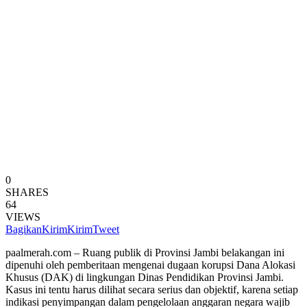
0
SHARES
64
VIEWS
Bagikan
Kirim
Kirim
Tweet
paalmerah.com – Ruang publik di Provinsi Jambi belakangan ini
dipenuhi oleh pemberitaan mengenai dugaan korupsi Dana Alokasi
Khusus (DAK) di lingkungan Dinas Pendidikan Provinsi Jambi.
Kasus ini tentu harus dilihat secara serius dan objektif, karena setiap
indikasi penyimpangan dalam pengelolaan anggaran negara wajib