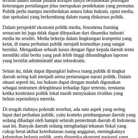
terlibat dalam tindak pidana korupsi hanya berdasarkan potongan
keterangan persidangan jelas merupakan pendekatan yang prematur.
Publik perlu mampu membedakan antara fakta hukum, opini media,
dan spekulasi yang berkembang dalam ruang diskursus politik.
Dalam perspektif ekonomi politik media, fenomena framing
semacam ini juga tidak dapat dilepaskan dari dinamika industri
media itu sendiri. Media bekerja dalam lingkungan kompetisi yang
ketat, di mana perhatian publik menjadi komoditas yang sangat
bernilai. Mengaitkan sebuah kasus dengan figur kepala daerah tentu
memiliki nilai berita yang jauh lebih tinggi dibandingkan laporan
yang bersifat administratif atau teknokratis.
Selain itu, tidak dapat dipungkiri bahwa ruang publik di tingkat
daerah sering kali menjadi arena pertarungan narasi politik. Dalam
situasi seperti ini, isu hukum dapat dengan mudah digunakan
sebagai instrumen delegitimasi terhadap figur tertentu, terutama
ketika kontestasi politik lokal masih menyisakan rivalitas yang
belum sepenuhnya mereda.
Di tengah riuhnya polemik tersebut, ada satu aspek yang sering
luput dari perhatian publik, yaitu konteks pembangunan daerah yang
sedang dihadapi oleh hampir seluruh pemerintah daerah di Indonesia
saat ini. Banyak daerah sedang menghadapi tekanan fiskal yang
cukup berat akibat keterbatasan ruang anggaran, meningkatnya
kebutuhan belanja publik, serta dinamika ekonomi nasional yang