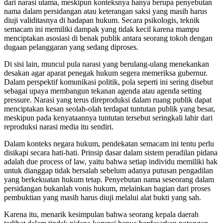
dari narasi utama, meskipun konteksnya hanya berupa penyebutan
nama dalam persidangan atau keterangan saksi yang masih harus
diuji validitasnya di hadapan hukum. Secara psikologis, teknik
semacam ini memiliki dampak yang tidak kecil karena mampu
menciptakan asosiasi di benak publik antara seorang tokoh dengan
dugaan pelanggaran yang sedang diproses.
Di sisi lain, muncul pula narasi yang berulang-ulang menekankan
desakan agar aparat penegak hukum segera memeriksa gubernur.
Dalam perspektif komunikasi politik, pola seperti ini sering disebut
sebagai upaya membangun tekanan agenda atau agenda setting
pressure. Narasi yang terus direproduksi dalam ruang publik dapat
menciptakan kesan seolah-olah terdapat tuntutan publik yang besar,
meskipun pada kenyataannya tuntutan tersebut seringkali lahir dari
reproduksi narasi media itu sendiri.
Dalam konteks negara hukum, pendekatan semacam ini tentu perlu
disikapi secara hati-hati. Prinsip dasar dalam sistem peradilan pidana
adalah due process of law, yaitu bahwa setiap individu memiliki hak
untuk dianggap tidak bersalah sebelum adanya putusan pengadilan
yang berkekuatan hukum tetap. Penyebutan nama seseorang dalam
persidangan bukanlah vonis hukum, melainkan bagian dari proses
pembuktian yang masih harus diuji melalui alat bukti yang sah.
Karena itu, menarik kesimpulan bahwa seorang kepala daerah