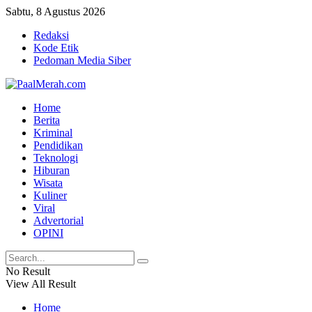
Sabtu, 8 Agustus 2026
Redaksi
Kode Etik
Pedoman Media Siber
Home
Berita
Kriminal
Pendidikan
Teknologi
Hiburan
Wisata
Kuliner
Viral
Advertorial
OPINI
No Result
View All Result
Home