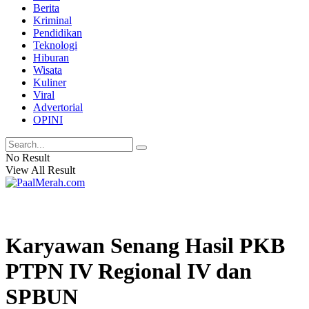
Berita
Kriminal
Pendidikan
Teknologi
Hiburan
Wisata
Kuliner
Viral
Advertorial
OPINI
No Result
View All Result
Karyawan Senang Hasil PKB
PTPN IV Regional IV dan
SPBUN