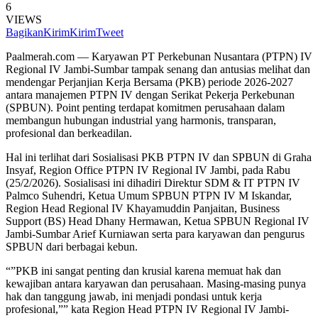
6
VIEWS
Bagikan
Kirim
Kirim
Tweet
Paalmerah.com — Karyawan PT Perkebunan Nusantara (PTPN) IV
Regional IV Jambi-Sumbar tampak senang dan antusias melihat dan
mendengar Perjanjian Kerja Bersama (PKB) periode 2026-2027
antara manajemen PTPN IV dengan Serikat Pekerja Perkebunan
(SPBUN). Point penting terdapat komitmen perusahaan dalam
membangun hubungan industrial yang harmonis, transparan,
profesional dan berkeadilan.
Hal ini terlihat dari Sosialisasi PKB PTPN IV dan SPBUN di Graha
Insyaf, Region Office PTPN IV Regional IV Jambi, pada Rabu
(25/2/2026). Sosialisasi ini dihadiri Direktur SDM & IT PTPN IV
Palmco Suhendri, Ketua Umum SPBUN PTPN IV M Iskandar,
Region Head Regional IV Khayamuddin Panjaitan, Business
Support (BS) Head Dhany Hermawan, Ketua SPBUN Regional IV
Jambi-Sumbar Arief Kurniawan serta para karyawan dan pengurus
SPBUN dari berbagai kebun.
“”PKB ini sangat penting dan krusial karena memuat hak dan
kewajiban antara karyawan dan perusahaan. Masing-masing punya
hak dan tanggung jawab, ini menjadi pondasi untuk kerja
profesional,”” kata Region Head PTPN IV Regional IV Jambi-