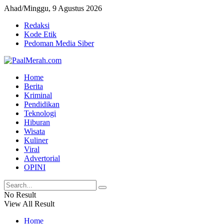
Ahad/Minggu, 9 Agustus 2026
Redaksi
Kode Etik
Pedoman Media Siber
Home
Berita
Kriminal
Pendidikan
Teknologi
Hiburan
Wisata
Kuliner
Viral
Advertorial
OPINI
No Result
View All Result
Home