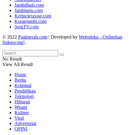
Jambiflash.com
Jambiseru.com
Kerinciexpose.com
Koranjambi.com
SeruTV.com
© 2022
Paalmerah.com
| Developed by
Websiteku - Onlinekan
Sukses-mu!
.
No Result
View All Result
Home
Berita
Kriminal
Pendidikan
Teknologi
Hiburan
Wisata
Kuliner
Viral
Advertorial
OPINI