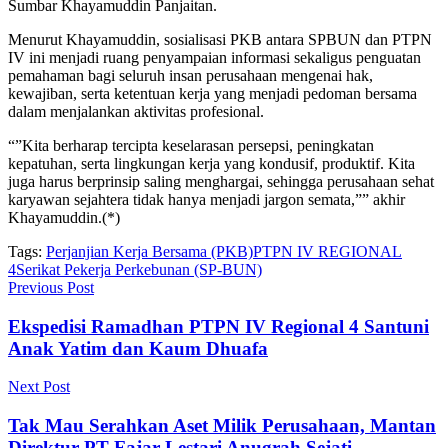
Sumbar Khayamuddin Panjaitan.
Menurut Khayamuddin, sosialisasi PKB antara SPBUN dan PTPN
IV ini menjadi ruang penyampaian informasi sekaligus penguatan
pemahaman bagi seluruh insan perusahaan mengenai hak,
kewajiban, serta ketentuan kerja yang menjadi pedoman bersama
dalam menjalankan aktivitas profesional.
“”Kita berharap tercipta keselarasan persepsi, peningkatan
kepatuhan, serta lingkungan kerja yang kondusif, produktif. Kita
juga harus berprinsip saling menghargai, sehingga perusahaan sehat
karyawan sejahtera tidak hanya menjadi jargon semata,”” akhir
Khayamuddin.(*)
Tags:
Perjanjian Kerja Bersama (PKB)
PTPN IV REGIONAL
4
Serikat Pekerja Perkebunan (SP-BUN)
Previous Post
Ekspedisi Ramadhan PTPN IV Regional 4 Santuni
Anak Yatim dan Kaum Dhuafa
Next Post
Tak Mau Serahkan Aset Milik Perusahaan, Mantan
Direktur PT Fajar Lestari Anugrah Sejati