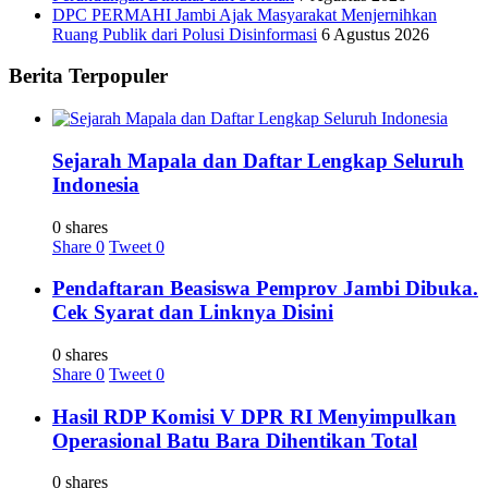
DPC PERMAHI Jambi Ajak Masyarakat Menjernihkan
Ruang Publik dari Polusi Disinformasi
6 Agustus 2026
Berita Terpopuler
Sejarah Mapala dan Daftar Lengkap Seluruh
Indonesia
0 shares
Share
0
Tweet
0
Pendaftaran Beasiswa Pemprov Jambi Dibuka.
Cek Syarat dan Linknya Disini
0 shares
Share
0
Tweet
0
Hasil RDP Komisi V DPR RI Menyimpulkan
Operasional Batu Bara Dihentikan Total
0 shares