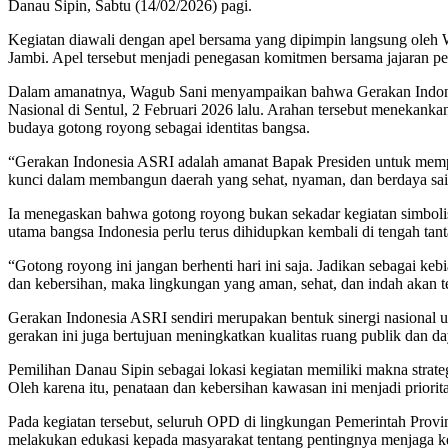
Danau Sipin, Sabtu (14/02/2026) pagi.
Kegiatan diawali dengan apel bersama yang dipimpin langsung oleh 
Jambi. Apel tersebut menjadi penegasan komitmen bersama jajaran 
Dalam amanatnya, Wagub Sani menyampaikan bahwa Gerakan Indonesi
Nasional di Sentul, 2 Februari 2026 lalu. Arahan tersebut menekan
budaya gotong royong sebagai identitas bangsa.
“Gerakan Indonesia ASRI adalah amanat Bapak Presiden untuk mempe
kunci dalam membangun daerah yang sehat, nyaman, dan berdaya sai
Ia menegaskan bahwa gotong royong bukan sekadar kegiatan simboli
utama bangsa Indonesia perlu terus dihidupkan kembali di tengah ta
“Gotong royong ini jangan berhenti hari ini saja. Jadikan sebagai keb
dan kebersihan, maka lingkungan yang aman, sehat, dan indah akan t
Gerakan Indonesia ASRI sendiri merupakan bentuk sinergi nasional u
gerakan ini juga bertujuan meningkatkan kualitas ruang publik dan day
Pemilihan Danau Sipin sebagai lokasi kegiatan memiliki makna strate
Oleh karena itu, penataan dan kebersihan kawasan ini menjadi priorit
Pada kegiatan tersebut, seluruh OPD di lingkungan Pemerintah Provin
melakukan edukasi kepada masyarakat tentang pentingnya menjaga ke