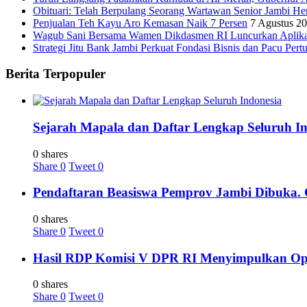
Obituari: Telah Berpulang Seorang Wartawan Senior Jambi H
Penjualan Teh Kayu Aro Kemasan Naik 7 Persen
7 Agustus 2
Wagub Sani Bersama Wamen Dikdasmen RI Luncurkan Aplikasi 
Strategi Jitu Bank Jambi Perkuat Fondasi Bisnis dan Pacu Pe
Berita Terpopuler
Sejarah Mapala dan Daftar Lengkap Seluruh In
0 shares
Share
0
Tweet
0
Pendaftaran Beasiswa Pemprov Jambi Dibuka. C
0 shares
Share
0
Tweet
0
Hasil RDP Komisi V DPR RI Menyimpulkan Oper
0 shares
Share
0
Tweet
0