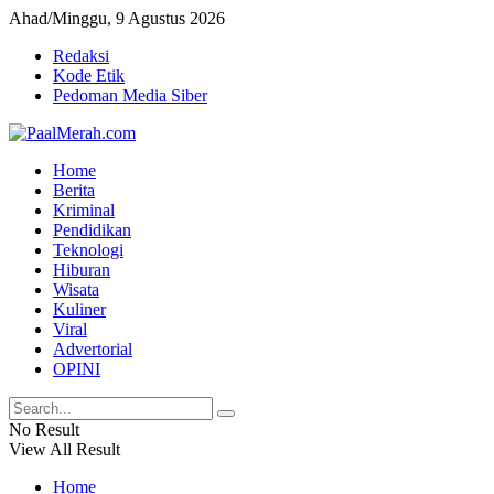
Ahad/Minggu, 9 Agustus 2026
Redaksi
Kode Etik
Pedoman Media Siber
Home
Berita
Kriminal
Pendidikan
Teknologi
Hiburan
Wisata
Kuliner
Viral
Advertorial
OPINI
No Result
View All Result
Home