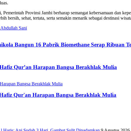
luas.
, Pemerintah Provinsi Jambi berharap semangat kebersamaan dan kepe
ih bersih, sehat, tertata, serta semakin menarik sebagai destinasi wisa
 Abdullah Sani
kola Bangun 16 Pabrik Biomethane Serap Ribuan T
 Hafiz Qur’an Harapan Bangsa Berakhlak Mulia
 Hafiz Qur'an Harapan Bangsa Berakhlak Mulia
l Haris: Api Sudah 3 Hari, Gambut Sulit Dipadamkan
9 Agustus 2026