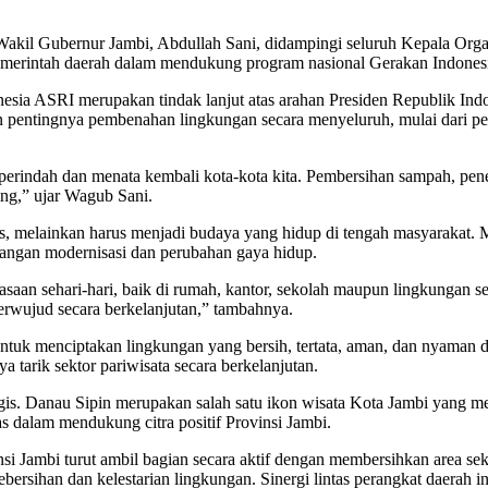
Wakil Gubernur Jambi, Abdullah Sani, didampingi seluruh Kepala Orga
pemerintah daerah dalam mendukung program nasional Gerakan Indones
a ASRI merupakan tindak lanjut atas arahan Presiden Republik Indo
kan pentingnya pembenahan lingkungan secara menyeluruh, mulai dari 
rindah dan menata kembali kota-kota kita. Pembersihan sampah, pene
ng,” ujar Wagub Sani.
s, melainkan harus menjadi budaya yang hidup di tengah masyarakat.
ntangan modernisasi dan perubahan gaya hidup.
iasaan sehari-hari, baik di rumah, kantor, sekolah maupun lingkungan s
erwujud secara berkelanjutan,” tambahnya.
ntuk menciptakan lingkungan yang bersih, tertata, aman, dan nyaman d
a tarik sektor pariwisata secara berkelanjutan.
gis. Danau Sipin merupakan salah satu ikon wisata Kota Jambi yang men
as dalam mendukung citra positif Provinsi Jambi.
si Jambi turut ambil bagian secara aktif dengan membersihkan area se
bersihan dan kelestarian lingkungan. Sinergi lintas perangkat daera