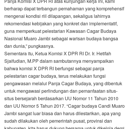
Panja Komisi X DPR RI atas kunjungan kerja ini, kami
berharap dapat terbangun pemahaman yang komprehensif
mengenai kondisi riil dilapangan, sekaligus lahirnya
rekomendasi kebijakan yang konkret dan implementatif,
guna memperkuat pelestarian Kawasan Cagar Budaya
Nasional Muaro Jambi sebagai warisan budaya bangsa
dan dunia,” pungkasnya.
Sementara itu, Ketua Komisi X DPR RI Dr. Ir. Hetifah
Sjaifudian, M.PP dalam sambutannya menyampaikan
bahwa komisi X DPR RI berfungsi sebagai panja
pelestarian cagar budaya, terus melakukan fungsi
pengawasan melalui Panja Cagar Budaya, yang dibentuk
untuk mengawasi perlindungan dan pemanfaatan situs-
situs bersejarah berdasarkan UU Nomor 11 Tahun 2010
dan UU Nomor 5 Tahun 2017. “Cagar budaya Candi Muaro
Jambi sangat luar biasa dan harus dilestarikan, apa yang
sudah dilakukan oleh pemerintah pusat, provinsi dan
kabupaten, kita harus dukung bersama untuk dikelola demi