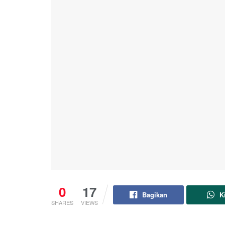
0
17
Bagikan
K
SHARES
VIEWS