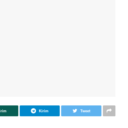
irim
Kirim
Tweet