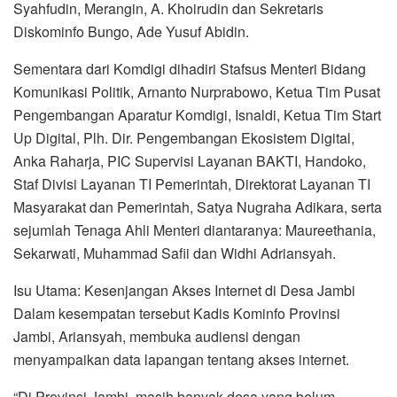
Syahfudin, Merangin, A. Khoirudin dan Sekretaris
Diskominfo Bungo, Ade Yusuf Abidin.
Sementara dari Komdigi dihadiri Stafsus Menteri Bidang
Komunikasi Politik, Arnanto Nurprabowo, Ketua Tim Pusat
Pengembangan Aparatur Komdigi, Isnaldi, Ketua Tim Start
Up Digital, Plh. Dir. Pengembangan Ekosistem Digital,
Anka Raharja, PIC Supervisi Layanan BAKTI, Handoko,
Staf Divisi Layanan TI Pemerintah, Direktorat Layanan TI
Masyarakat dan Pemerintah, Satya Nugraha Adikara, serta
sejumlah Tenaga Ahli Menteri diantaranya: Maureethania,
Sekarwati, Muhammad Safii dan Widhi Adriansyah.
Isu Utama: Kesenjangan Akses Internet di Desa Jambi
Dalam kesempatan tersebut Kadis Kominfo Provinsi
Jambi, Ariansyah, membuka audiensi dengan
menyampaikan data lapangan tentang akses internet.
“Di Provinsi Jambi, masih banyak desa yang belum