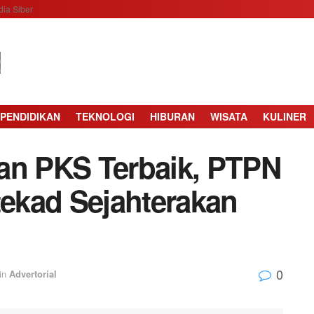
ia Siber
PENDIDIKAN
TEKNOLOGI
HIBURAN
WISATA
KULINER
an PKS Terbaik, PTPN
tekad Sejahterakan
0
in
Advertorial