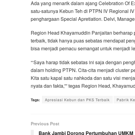
Ada yang menarik dalam ajang Celebration Of Ex
satu-satunya Kebun Teh di PTPN IV Regional I
penghargaan Special Apretiation. Delvi, Manag
Region Head Khayamuddin Panjaitan berharap 
terbaik, tidak hanya puas sebatas mendapat pe
bisa menjadi pemacu semangat untuk menjadi leb
“‘Saya harap tidak sebatas ini saja dengan pen
dalam holding PTPN. Cita-cita menjadi cluster p
Kita satu kapal satu nahkoda dan satu visi menjad
nyata dan fakta,”” tegas Region Head, Khayamudd
Tags:
Apresiasi Kebun dan PKS Terbaik
Pabrik K
Previous Post
Bank Jambi Dorong Pertumbuhan UMKM