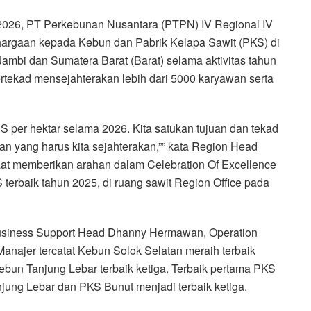
026, PT Perkebunan Nusantara (PTPN) IV Regional IV
argaan kepada Kebun dan Pabrik Kelapa Sawit (PKS) di
Jambi dan Sumatera Barat (Barat) selama aktivitas tahun
tekad mensejahterakan lebih dari 5000 karyawan serta
TBS per hektar selama 2026. Kita satukan tujuan dan tekad
an yang harus kita sejahterakan,”” kata Region Head
at memberikan arahan dalam Celebration Of Excellence
rbaik tahun 2025, di ruang sawit Region Office pada
 Business Support Head Dhanny Hermawan, Operation
najer tercatat Kebun Solok Selatan meraih terbaik
bun Tanjung Lebar terbaik ketiga. Terbaik pertama PKS
njung Lebar dan PKS Bunut menjadi terbaik ketiga.