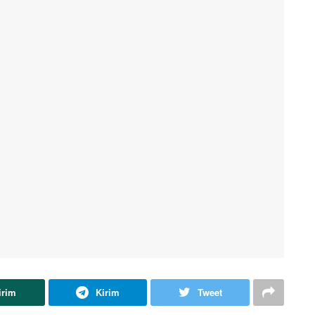
irim
Kirim
Tweet