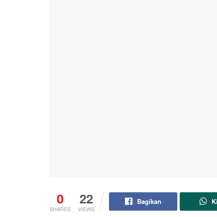
0
22
Bagikan
K
SHARES
VIEWS