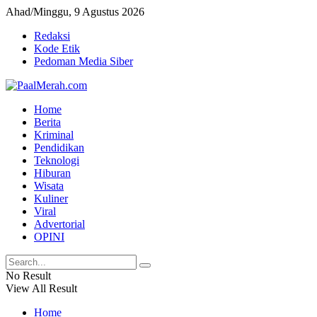
Ahad/Minggu, 9 Agustus 2026
Redaksi
Kode Etik
Pedoman Media Siber
Home
Berita
Kriminal
Pendidikan
Teknologi
Hiburan
Wisata
Kuliner
Viral
Advertorial
OPINI
No Result
View All Result
Home