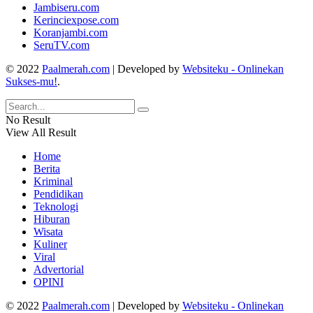
Jambiseru.com
Kerinciexpose.com
Koranjambi.com
SeruTV.com
© 2022
Paalmerah.com
| Developed by
Websiteku - Onlinekan
Sukses-mu!
.
No Result
View All Result
Home
Berita
Kriminal
Pendidikan
Teknologi
Hiburan
Wisata
Kuliner
Viral
Advertorial
OPINI
© 2022
Paalmerah.com
| Developed by
Websiteku - Onlinekan