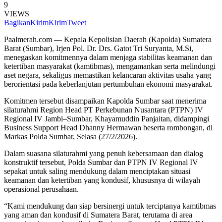
9
VIEWS
Bagikan
Kirim
Kirim
Tweet
Paalmerah.com — Kepala Kepolisian Daerah (Kapolda) Sumatera
Barat (Sumbar), Irjen Pol. Dr. Drs. Gatot Tri Suryanta, M.Si,
menegaskan komitmennya dalam menjaga stabilitas keamanan dan
ketertiban masyarakat (kamtibmas), mengamankan serta melindungi
aset negara, sekaligus memastikan kelancaran aktivitas usaha yang
berorientasi pada keberlanjutan pertumbuhan ekonomi masyarakat.
Komitmen tersebut disampaikan Kapolda Sumbar saat menerima
silaturahmi Region Head PT Perkebunan Nusantara (PTPN) IV
Regional IV Jambi–Sumbar, Khayamuddin Panjaitan, didampingi
Business Support Head Dhanny Hermawan beserta rombongan, di
Markas Polda Sumbar, Selasa (27/2/2026).
Dalam suasana silaturahmi yang penuh kebersamaan dan dialog
konstruktif tersebut, Polda Sumbar dan PTPN IV Regional IV
sepakat untuk saling mendukung dalam menciptakan situasi
keamanan dan ketertiban yang kondusif, khususnya di wilayah
operasional perusahaan.
“Kami mendukung dan siap bersinergi untuk terciptanya kamtibmas
yang aman dan kondusif di Sumatera Barat, terutama di area