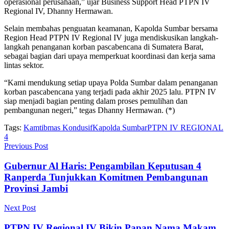
operasional perusahaan,” ujar Business Support Head PTPN IV
Regional IV, Dhanny Hermawan.
Selain membahas penguatan keamanan, Kapolda Sumbar bersama
Region Head PTPN IV Regional IV juga mendiskusikan langkah-
langkah penanganan korban pascabencana di Sumatera Barat,
sebagai bagian dari upaya memperkuat koordinasi dan kerja sama
lintas sektor.
“Kami mendukung setiap upaya Polda Sumbar dalam penanganan
korban pascabencana yang terjadi pada akhir 2025 lalu. PTPN IV
siap menjadi bagian penting dalam proses pemulihan dan
pembangunan negeri,” tegas Dhanny Hermawan. (*)
Tags:
Kamtibmas Kondusif
Kapolda Sumbar
PTPN IV REGIONAL
4
Previous Post
Gubernur Al Haris: Pengambilan Keputusan 4
Ranperda Tunjukkan Komitmen Pembangunan
Provinsi Jambi
Next Post
PTPN IV Regional IV Bikin Papan Nama Makam