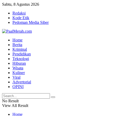
Sabtu, 8 Agustus 2026
Redaksi
Kode Etik
Pedoman Media Siber
Home
Berita
Kriminal
Pendidikan
Teknologi
Hiburan
Wisata
Kuliner
Viral
Advertorial
OPINI
No Result
View All Result
Home