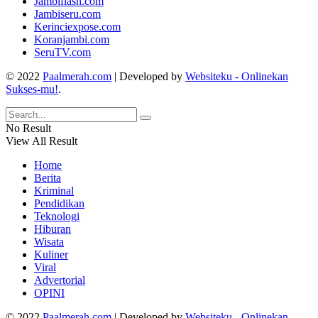
Jambiflash.com
Jambiseru.com
Kerinciexpose.com
Koranjambi.com
SeruTV.com
© 2022
Paalmerah.com
| Developed by
Websiteku - Onlinekan
Sukses-mu!
.
No Result
View All Result
Home
Berita
Kriminal
Pendidikan
Teknologi
Hiburan
Wisata
Kuliner
Viral
Advertorial
OPINI
© 2022
Paalmerah.com
| Developed by
Websiteku - Onlinekan