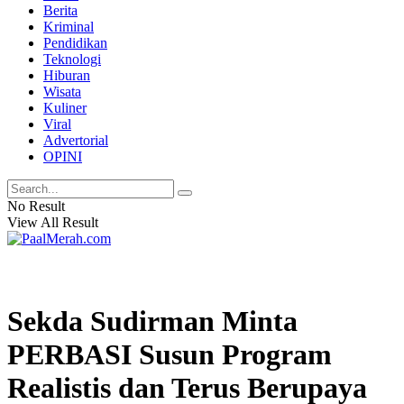
Berita
Kriminal
Pendidikan
Teknologi
Hiburan
Wisata
Kuliner
Viral
Advertorial
OPINI
No Result
View All Result
Sekda Sudirman Minta
PERBASI Susun Program
Realistis dan Terus Berupaya