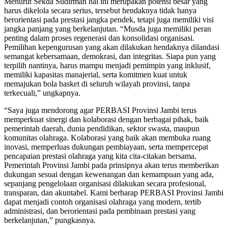
Menurut Sekda Sudirman hal ini merupakan potensi besar yang
harus dikelola secara serius, tersebut hendaknya tidak hanya
berorientasi pada prestasi jangka pendek, tetapi juga memiliki visi
jangka panjang yang berkelanjutan. “Musda juga memiliki peran
penting dalam proses regenerasi dan konsolidasi organisasi.
Pemilihan kepengurusan yang akan dilakukan hendaknya dilandasi
semangat kebersamaan, demokrasi, dan integritas. Siapa pun yang
terpilih nantinya, harus mampu menjadi pemimpin yang inklusif,
memiliki kapasitas manajerial, serta komitmen kuat untuk
memajukan bola basket di seluruh wilayah provinsi, tanpa
terkecuali,” ungkapnya.
“Saya juga mendorong agar PERBASI Provinsi Jambi terus
memperkuat sinergi dan kolaborasi dengan berbagai pihak, baik
pemerintah daerah, dunia pendidikan, sektor swasta, maupun
komunitas olahraga. Kolaborasi yang baik akan membuka ruang
inovasi, memperluas dukungan pembiayaan, serta mempercepat
pencapaian prestasi olahraga yang kita cita-citakan bersama.
Pemerintah Provinsi Jambi pada prinsipnya akan terus memberikan
dukungan sesuai dengan kewenangan dan kemampuan yang ada,
sepanjang pengelolaan organisasi dilakukan secara profesional,
transparan, dan akuntabel. Kami berharap PERBASI Provinsi Jambi
dapat menjadi contoh organisasi olahraga yang modern, tertib
administrasi, dan berorientasi pada pembinaan prestasi yang
berkelanjutan,” pungkasnya.