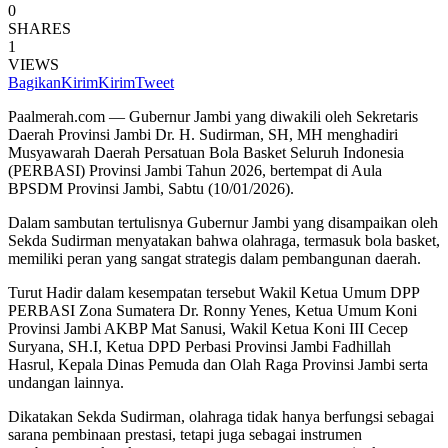
0
SHARES
1
VIEWS
Bagikan
Kirim
Kirim
Tweet
Paalmerah.com — Gubernur Jambi yang diwakili oleh Sekretaris
Daerah Provinsi Jambi Dr. H. Sudirman, SH, MH menghadiri
Musyawarah Daerah Persatuan Bola Basket Seluruh Indonesia
(PERBASI) Provinsi Jambi Tahun 2026, bertempat di Aula
BPSDM Provinsi Jambi, Sabtu (10/01/2026).
Dalam sambutan tertulisnya Gubernur Jambi yang disampaikan oleh
Sekda Sudirman menyatakan bahwa olahraga, termasuk bola basket,
memiliki peran yang sangat strategis dalam pembangunan daerah.
Turut Hadir dalam kesempatan tersebut Wakil Ketua Umum DPP
PERBASI Zona Sumatera Dr. Ronny Yenes, Ketua Umum Koni
Provinsi Jambi AKBP Mat Sanusi, Wakil Ketua Koni III Cecep
Suryana, SH.I, Ketua DPD Perbasi Provinsi Jambi Fadhillah
Hasrul, Kepala Dinas Pemuda dan Olah Raga Provinsi Jambi serta
undangan lainnya.
Dikatakan Sekda Sudirman, olahraga tidak hanya berfungsi sebagai
sarana pembinaan prestasi, tetapi juga sebagai instrumen