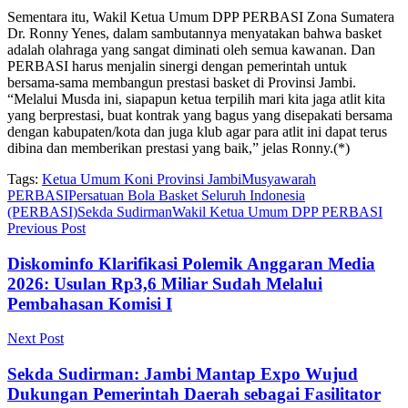
Sementara itu, Wakil Ketua Umum DPP PERBASI Zona Sumatera
Dr. Ronny Yenes, dalam sambutannya menyatakan bahwa basket
adalah olahraga yang sangat diminati oleh semua kawanan. Dan
PERBASI harus menjalin sinergi dengan pemerintah untuk
bersama-sama membangun prestasi basket di Provinsi Jambi.
“Melalui Musda ini, siapapun ketua terpilih mari kita jaga atlit kita
yang berprestasi, buat kontrak yang bagus yang disepakati bersama
dengan kabupaten/kota dan juga klub agar para atlit ini dapat terus
dibina dan memberikan prestasi yang baik,” jelas Ronny.(*)
Tags:
Ketua Umum Koni Provinsi Jambi
Musyawarah
PERBASI
Persatuan Bola Basket Seluruh Indonesia
(PERBASI)
Sekda Sudirman
Wakil Ketua Umum DPP PERBASI
Previous Post
Diskominfo Klarifikasi Polemik Anggaran Media
2026: Usulan Rp3,6 Miliar Sudah Melalui
Pembahasan Komisi I
Next Post
Sekda Sudirman: Jambi Mantap Expo Wujud
Dukungan Pemerintah Daerah sebagai Fasilitator