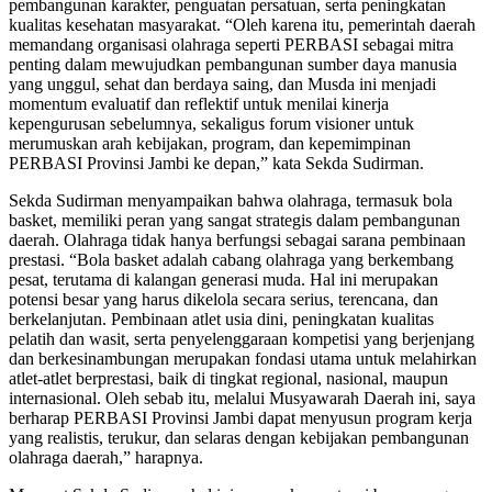
pembangunan karakter, penguatan persatuan, serta peningkatan
kualitas kesehatan masyarakat. “Oleh karena itu, pemerintah daerah
memandang organisasi olahraga seperti PERBASI sebagai mitra
penting dalam mewujudkan pembangunan sumber daya manusia
yang unggul, sehat dan berdaya saing, dan Musda ini menjadi
momentum evaluatif dan reflektif untuk menilai kinerja
kepengurusan sebelumnya, sekaligus forum visioner untuk
merumuskan arah kebijakan, program, dan kepemimpinan
PERBASI Provinsi Jambi ke depan,” kata Sekda Sudirman.
Sekda Sudirman menyampaikan bahwa olahraga, termasuk bola
basket, memiliki peran yang sangat strategis dalam pembangunan
daerah. Olahraga tidak hanya berfungsi sebagai sarana pembinaan
prestasi. “Bola basket adalah cabang olahraga yang berkembang
pesat, terutama di kalangan generasi muda. Hal ini merupakan
potensi besar yang harus dikelola secara serius, terencana, dan
berkelanjutan. Pembinaan atlet usia dini, peningkatan kualitas
pelatih dan wasit, serta penyelenggaraan kompetisi yang berjenjang
dan berkesinambungan merupakan fondasi utama untuk melahirkan
atlet-atlet berprestasi, baik di tingkat regional, nasional, maupun
internasional. Oleh sebab itu, melalui Musyawarah Daerah ini, saya
berharap PERBASI Provinsi Jambi dapat menyusun program kerja
yang realistis, terukur, dan selaras dengan kebijakan pembangunan
olahraga daerah,” harapnya.