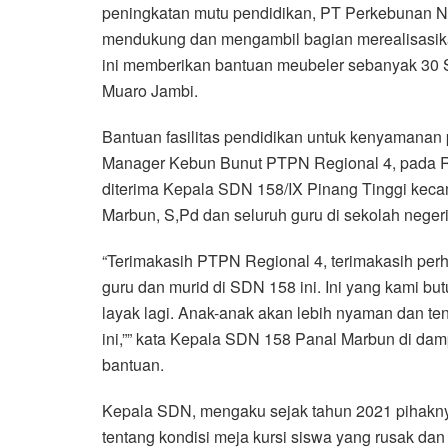
peningkatan mutu pendidikan, PT Perkebunan N
mendukung dan mengambil bagian merealisasika
ini memberikan bantuan meubeler sebanyak 30 S
Muaro Jambi.
Bantuan fasilitas pendidikan untuk kenyamanan 
Manager Kebun Bunut PTPN Regional 4, pada Ra
diterima Kepala SDN 158/IX Pinang Tinggi kec
Marbun, S,Pd dan seluruh guru di sekolah neger
“Terimakasih PTPN Regional 4, terimakasih perhat
guru dan murid di SDN 158 ini. Ini yang kami bu
layak lagi. Anak-anak akan lebih nyaman dan te
ini,”” kata Kepala SDN 158 Panal Marbun di damp
bantuan.
Kepala SDN, mengaku sejak tahun 2021 pihakn
tentang kondisi meja kursi siswa yang rusak da