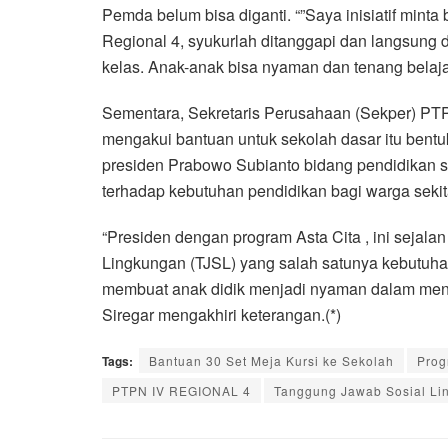
Pemda belum bisa diganti. “”Saya inisiatif mi
Regional 4, syukurlah ditanggapi dan langsung di
kelas. Anak-anak bisa nyaman dan tenang belaja
Sementara, Sekretaris Perusahaan (Sekper) PT
mengakui bantuan untuk sekolah dasar itu bentu
presiden Prabowo Subianto bidang pendidikan 
terhadap kebutuhan pendidikan bagi warga seki
“Presiden dengan program Asta Cita , ini sejala
Lingkungan (TJSL) yang salah satunya kebutuhan
membuat anak didik menjadi nyaman dalam menye
Siregar mengakhiri keterangan.(*)
Tags:
Bantuan 30 Set Meja Kursi ke Sekolah
Prog
PTPN IV REGIONAL 4
Tanggung Jawab Sosial Li