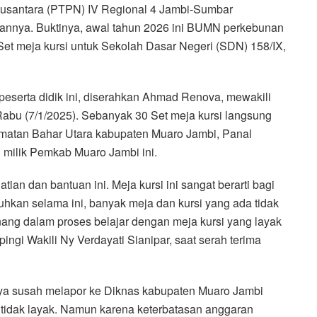
usantara (PTPN) IV Regional 4 Jambi-Sumbar
nnya. Buktinya, awal tahun 2026 ini BUMN perkebunan
et meja kursi untuk Sekolah Dasar Negeri (SDN) 158/IX,
peserta didik ini, diserahkan Ahmad Renova, mewakili
bu (7/1/2025). Sebanyak 30 Set meja kursi langsung
amatan Bahar Utara kabupaten Muaro Jambi, Panal
i milik Pemkab Muaro Jambi ini.
ian dan bantuan ini. Meja kursi ini sangat berarti bagi
tuhkan selama ini, banyak meja dan kursi yang ada tidak
nang dalam proses belajar dengan meja kursi yang layak
ingi Wakili Ny Verdayati Sianipar, saat serah terima
ya susah melapor ke Diknas kabupaten Muaro Jambi
n tidak layak. Namun karena keterbatasan anggaran