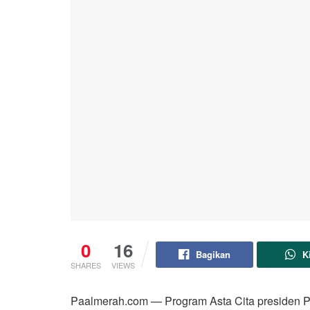
0
16
Bagikan
K
SHARES
VIEWS
Paalmerah.com — Program Asta Cita presiden P