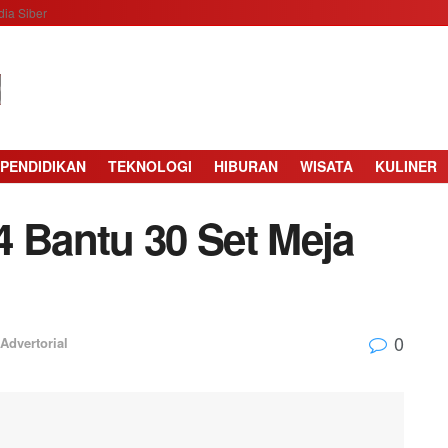
ia Siber
PENDIDIKAN
TEKNOLOGI
HIBURAN
WISATA
KULINER
4 Bantu 30 Set Meja
0
Advertorial