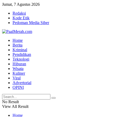
Jumat, 7 Agustus 2026
Redaksi
Kode Etik
Pedoman Media Siber
Home
Berita
Kriminal
Pendidikan
Teknologi
Hiburan
Wisata
Kuliner
Viral
Advertorial
OPINI
No Result
View All Result
Home