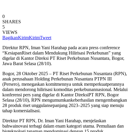
0
SHARES
5
VIEWS
Bagikan
Kirim
Kirim
Tweet
Direktur
RPN, Iman Yani Harahap pada acara press conference
“
Kesiapan
Riset dalam
Mendukung
Hilirisasi
Perkebunan” yang
digelar
di Kantor
Direksi
PT Riset Perkebunan Nusantara, Bogor,
Jawa Barat Selasa (28/10).
Bogor, 28 Oktober 2025
–
PT Riset Perkebunan Nusantara (RPN),
anak
perusahaan
Holding Perkebunan Nusantara PTPN III
(Persero)
,
menegaskan
komitmennya
untuk
memperkuat
perannya
dalam
mendorong
hilirisasi
komoditas
perkebunan
nasional
. M
elalui
konferensi
pers yang
digelar
di Kantor
Direksi
PT RPN, Bogor
Selasa (
28
/10)
,
RPN
mengumumkan
keber
hasil
an
mengembangkan
2
8
produk
riset
unggulan
s
epanjang
2023–2025
yang siap
men
uju
tahap
komersialisasi
.
Direktur
PT RPN,
Dr.
Iman Yani Harahap, menjelaskan
bahwa
inovasi
terbagi
dalam
enam
kategori
utama
.
Pemuliaan
dan
bioteknologi
tanaman
mendominasi
dengan
15
produk
,