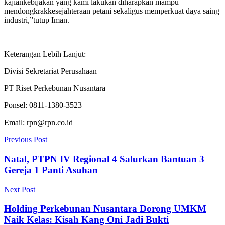
kajian
kebijakan
yang kami
lakukan
diharapkan
mampu
mendongkrak
kesejahteraan
petani
sekaligus
memperkuat
daya
saing
industri
,”
tutup
Iman.
—
Keterangan
Lebih Lanjut:
Divisi
Sekretariat
Perusahaan
PT Riset Perkebunan Nusantara
Ponsel
: 0811-1380-3523
Email: rpn@rpn.co.id
Previous Post
Natal, PTPN IV Regional 4 Salurkan Bantuan 3
Gereja 1 Panti Asuhan
Next Post
Holding Perkebunan Nusantara Dorong UMKM
Naik Kelas: Kisah Kang Oni Jadi Bukti