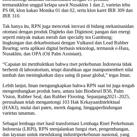
termasuk
klon
unggul
kelapa
sawit
Nusaklon
1 dan 2,
varietas
tebu
PS 08,
klon
kakao
Monika 01 dan 02,
serta
klon
karet
IRR 309 dan
IRR 310.
Tak
hanya
itu, RPN juga
mencetak
inovasi
di
bidang
mekanisasi
dan
otomasi
dengan
produk
Digiteks
dan
Digimost
; pangan dan energi
seperti
minyak
makan
merah
dan
specialty tea
Gambung
;
lingkungan
dan
dekarbonisasi
dengan
Vulkaso
l
dan
Lead Rubber
Bearing
;
serta
aplikasi digital
berbasis
teknologi
,
termasuk
e-Hara,
Nusaklim
, dan OPA (
Oil Palm Assistant
).
“
Capaian
ini
membuktikan
bahwa
riset
perkebunan
Indonesia
tidak
berhenti
di
laboratorium
, tetapi
diarahkan
agar
mampu
memberi
nilai
tambah
dan
meningkatkan
daya
saing
di pasar global,”
tegas
Iman.
Lebih lanjut,
Iman
men
gungkapkan
bahwa
RPN
saat ini juga
tengah
mengembangkan
produk
baru
,
antara
lain
Biodiesel B50, Palm
Vision, Rubber Seal, dan Rubber Flooring.
Sepanjang
2021–2025,
perusahaan
telah
mengantongi
103 Hak
Kekayaan
Intelektual
(HAKI), mulai
dari
paten,
merek
dagang
,
hingga
perlindungan
varietas
tanaman
.
Sebagai
lembaga
riset
hasil
transformasi
Lembaga Riset Perkebunan
Indonesia (LRPI), RPN
menjalankan
fungsi
riset
,
pengembangan
,
dan
layanan
untuk
mendukung
industri
perkebunan
nasional
, yang