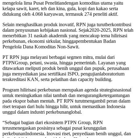
mengelola
lima
Pusat
Penelitian
dengan
komoditas
utama
yaitu
kelapa
sawit
,
karet
, teh dan kina, gula, kopi dan
kakao
serta
didukung
oleh
4.068
karyawan
,
termasuk
274
peneliti
aktif
.
Selain
menghasilkan
produk
inovatif
,
RPN
juga
turut
berkontribusi
dalam
penyusunan
kebijakan
nasional
.
Sejak
202
0
-2025, RPN
telah
menerbitkan
31
naskah
akademik
yang
mencakup
tema
h
ilirisasi
perkebunan
,
ekonomi
sirkular
,
hingga
pembentukan
Badan
Pengelola
Dana
Komoditas
Non-
Sawit
.
PT
RPN
juga
melayani
berbagai
segmen
mitra
,
mulai
dari
PTPN
Group
,
petani
,
swasta
,
hingga
pemerintah.
Layanan
yang
di
ta
warkan
meliputi
produk
benih
unggul
dan
pupuk
,
perusahaan
juga
menyediakan
jasa
sertifikasi
ISPO,
pengujian
laboratorium
terakreditasi
KAN,
serta
pelatihan
dan
capacity building
.
Program
hilirisasi
perkebunan
merupakan
agenda
strategis
nasional
untuk
meningkatkan
nilai
tambah
dan
mengurangi
ketergantungan
pada
ekspor
bahan
mentah
. PT RPN
turut
mengambil
peran
dalam
riset
terapan
dari
hulu
hingga
hilir
,
untuk
memastikan
Indonesia
unggul
dalam
industri
perkebunan
global.
“
Sebagai
bagian
dari
ekosistem PTPN Group, RPN
terus
menegaskan
posisinya
sebagai
pusat
keunggulan
perkebunan
Indonesia.
Inovasi
riset
,
penyediaan
benih
unggul
, dan