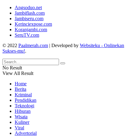
Angsoduo.net
Jambiflash.com
Jambiseru.com
Kerinciexpose.com
Koranjambi.com
SeruTV.com
© 2022
Paalmerah.com
| Developed by
Websiteku - Onlinekan
Sukses-mu!
.
No Result
View All Result
Home
Berita
Kriminal
Pendidikan
Teknologi
Hiburan
Wisata
Kuliner
Viral
Advertorial