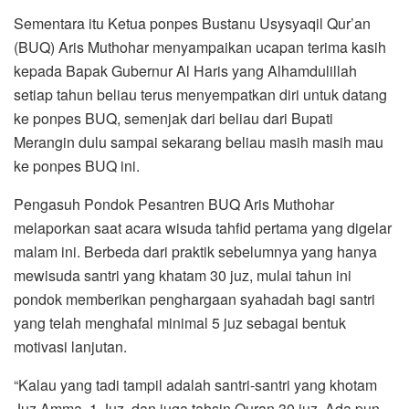
Sementara itu Ketua ponpes Bustanu Usysyaqil Qur’an
(BUQ) Aris Muthohar menyampaikan ucapan terima kasih
kepada Bapak Gubernur Al Haris yang Alhamdulillah
setiap tahun beliau terus menyempatkan diri untuk datang
ke ponpes BUQ, semenjak dari beliau dari Bupati
Merangin dulu sampai sekarang beliau masih masih mau
ke ponpes BUQ ini.
Pengasuh Pondok Pesantren BUQ Aris Muthohar
melaporkan saat acara wisuda tahfid pertama yang digelar
malam ini. Berbeda dari praktik sebelumnya yang hanya
mewisuda santri yang khatam 30 juz, mulai tahun ini
pondok memberikan penghargaan syahadah bagi santri
yang telah menghafal minimal 5 juz sebagai bentuk
motivasi lanjutan.
“Kalau yang tadi tampil adalah santri-santri yang khotam
Juz Amma, 1 Juz, dan juga tahsin Quran 30 juz. Ada pun