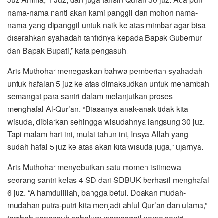
nama-nama nanti akan kami panggil dan mohon nama-
nama yang dipanggil untuk naik ke atas mimbar agar bisa
diserahkan syahadah tahfidnya kepada Bapak Gubernur
dan Bapak Bupati,” kata pengasuh.
Aris Muthohar menegaskan bahwa pemberian syahadah
untuk hafalan 5 juz ke atas dimaksudkan untuk menambah
semangat para santri dalam melanjutkan proses
menghafal Al-Qur’an. “Biasanya anak-anak tidak kita
wisuda, dibiarkan sehingga wisudahnya langsung 30 juz.
Tapi malam hari ini, mulai tahun ini, Insya Allah yang
sudah hafal 5 juz ke atas akan kita wisuda juga,” ujarnya.
Aris Muthohar menyebutkan satu momen istimewa
seorang santri kelas 4 SD dari SDBUK berhasil menghafal
6 juz. “Alhamdulillah, bangga betul. Doakan mudah-
mudahan putra-putri kita menjadi ahlul Qur’an dan ulama,”
tambah pengasuh sebelum memanggil nama santri