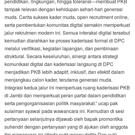
pendidikan, lingkungan, hingga toleransi—membuat PKB
tampak relevan dengan kehidupan sehari-hari generasi
muda. Cerita sukses kader muda, open recruitment online,
serta pembentukan komunitas digital semakin memperkuat
jalur rekrutmen modern ini. Semua interaksi digital tersebut
kemudian diarahkan ke proses kaderisasi formal di DPC
melalui verifikasi, kegiatan lapangan, dan pembinaan
struktural. Secara keseluruhan, sinergi antara strategi
komunikasi digital dan kaderisasi langsung di DPC
menjadikan PKB lebih adaptif, inklusif, dan efektif dalam
menjangkau calon kader, terutama generasi muda.
Integrasi kedua jalur ini memperluas ruang kaderisasi PKB
di Jambi dan memperkuat peran partai dalam pendidikan
serta pengorganisasian politik masyarakat.” ucap pak
sulaiman syawal pada wawancara ini. Kemudian di sesi
pertanyaan selanjutnya dijawab oleh bapak promontika
suhendri dengan pertanyaan yang di ajukan oleh anggota
tim wawancara ini (dinda,putri,wenny,detita,Dan yuli)