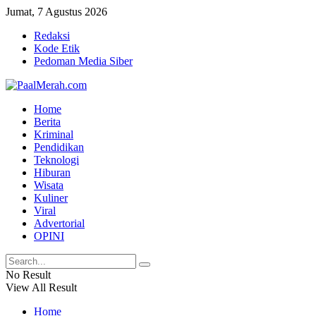
Jumat, 7 Agustus 2026
Redaksi
Kode Etik
Pedoman Media Siber
Home
Berita
Kriminal
Pendidikan
Teknologi
Hiburan
Wisata
Kuliner
Viral
Advertorial
OPINI
No Result
View All Result
Home