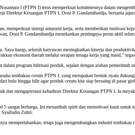
usantara I (PTPN I) terus memperkuat komitmennya dalam mengembang
kerja Direktur Keuangan PTPN I, Doni P. Gandamihardja, bersama ja
n, memperkuat sinergi antarunit kerja, serta memberikan motivasi kep
awan, Doni P. Gandamihardja menekankan pentingnya peran aktif selu
 Saya harap, seluruh karyawan meningkatkan kinerja dan produktivita
akkan ekonomi daerah melalui serapan tenaga kerja yang masif,” tega
dalam program hilirisasi produk, sejalan dengan arahan pemerintah u
n usaha tembakau cerutu PTPN I, yang merupakan bentuk nyata dukungan
ri hulu hingga hilir agar produk cerutu kita siap bersaing di pasar gl
ik dan mengapresiasi kehadiran Direktur Keuangan PTPN I. Ia meyakin
 sangat berharga. Ini menambah spirit dan memotivasi kami untuk ter
 Syaifudin Zuhri.
nya mempertahankan, tetapi juga mengembangkan industri tembakau ce