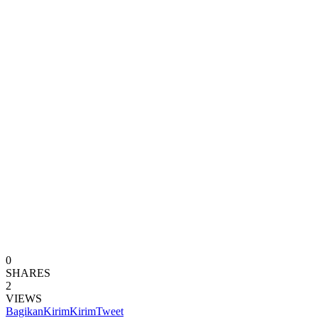
0
SHARES
2
VIEWS
Bagikan
Kirim
Kirim
Tweet