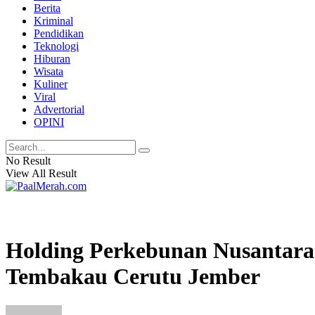
Berita
Kriminal
Pendidikan
Teknologi
Hiburan
Wisata
Kuliner
Viral
Advertorial
OPINI
No Result
View All Result
Holding Perkebunan Nusantara 
Tembakau Cerutu Jember