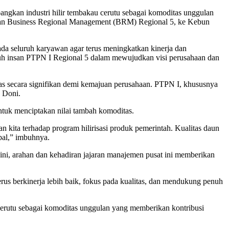
kan industri hilir tembakau cerutu sebagai komoditas unggulan
jaran Business Regional Management (BRM) Regional 5, ke Kebun
ada seluruh karyawan agar terus meningkatkan kinerja dan
ruh insan PTPN I Regional 5 dalam mewujudkan visi perusahaan dan
s secara signifikan demi kemajuan perusahaan. PTPN I, khususnya
s Doni.
ntuk menciptakan nilai tambah komoditas.
 kita terhadap program hilirisasi produk pemerintah. Kualitas daun
obal,” imbuhnya.
i, arahan dan kehadiran jajaran manajemen pusat ini memberikan
us berkinerja lebih baik, fokus pada kualitas, dan mendukung penuh
rutu sebagai komoditas unggulan yang memberikan kontribusi