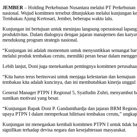
JEMBER
– Holding Perkebunan Nusantara melalui PT Perkebunan N
nasional. Wujud komitmen tersebut ditunjukkan melalui kunjungan 
Tembakau Ajung Kertosari, Jember, beberapa waktu lalu.
Kunjungan ini bertujuan untuk meninjau langsung operasional lapanga
produktivitas. Dalam dialognya dengan jajaran manajemen dan kary
mendukung program strategis nasional.
“Kunjungan ini adalah momentum untuk menyuntikkan semangat baru.
melalui produk tembakau cerutu, memiliki peran besar dalam mengger
Lebih lanjut, Doni juga menekankan pentingnya komitmen perusahaan 
“Kita harus terus berinovasi untuk menjaga kelestarian dan kemajua
tembakau kita adalah kuncinya, dan ini membutuhkan kinerja unggul da
General Manager PTPN I Regional 5, Syaifudin Zuhri, menyambut ba
suntikan motivasi yang besar.
“Kunjungan Bapak Doni P. Gandamihardja dan jajaran BRM Regional 5
upaya PTPN I dalam memperkuat hilirisasi tembakau cerutu,” ungkap
Kunjungan ini menegaskan kembali komitmen PTPN I untuk tidak ha
signifikan terhadap devisa negara dan kesejahteraan masyarakat.