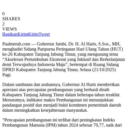
0
SHARES
2
VIEWS
Bagikan
Kirim
Kirim
Tweet
Paalmerah.com — Gubernur Jambi, Dr. H. Al Haris, S.Sos., MH,
menghadiri Sidang Paripurna Peringatan Hari Ulang Tahun (HUT)
ke-26 Kabupaten Tanjung Jabung Timur, yang mengusung tema
“Akselerasi Pertumbuhan Ekonomi yang Inklusif dan Berkelanjutan
demi Terwujudnya Indonesia Maju”, bertempat di Ruang Sidang
DPRD Kabupaten Tanjung Jabung Timur, Selasa (21/10/2025)
Pagi.
Dalam sambutan dan arahannya, Gubernur Al Haris memberikan
apresiasi atas percapaian pembangunan yang berhasil diraih
Kabupaten Tanjung Jabung Timur dalam beberapa tahun terakhir.
Menurutnya, indikator makro Pembangunan ini menunjukkan
pandangan positif dan menjadi bukti komitmen pemerintah daerah
dalam meningkatkan kesejahteraan masyarakat.
“Pencapaian pembangunan ini terlihat dari peningkatan Indeks
Pembangunan Manusia (IPM) tahun 2024 sebesar 70,77, naik dari