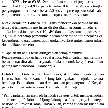
tahun 2023 sebesar 69,85. Pertumbuhan ekonomi juga terus
meningkat hingga 4,94% pada triwulan II tahun 2025, serta tingkat
pengangguran terbuka sebesar 2,06%, yang merupakan salah satu
yang terendah di Provinsi Jambi,” ujar Gubernur Al Haris.
Meski demikian, Gubernur Al Haris menekankan bahwa masih
terdapat tantangan yang harus diselesaikan, terutama tingginya
angka kemiskinan sebesar 10,14% dan populasi stunting sebesar
23,9%. Ia berharap pemerintah daerah bersama seluruh pemangku
kepentingan dapat mengambil langkah konkret untuk menurunkan
dua indikator tersebut.
“Capaian ini harus terus ditingkatkan setiap tahunnya.
Pembangunan bukan hanya soal angka, tetapi bagaimana hasilnya
benar-benar dirasakan masyarakat dalam bentuk kesejahteraan dan
peningkatan ekonomi,” tambahnya.
Lebih lanjut, Gubernur Al Haris menegaskan bahwa pembangunan
jalan nasional Suak Kandis–Ujung Jabung akan dilanjutkan secara
bertahap. Pada tahun depan direncanakan pembangunan 8 Km, dan
pada tahun berikutnya akan ditambah 32 Km lagi.
“Pembangunan ini menjadi langkah strategis untuk mempermudah
akses menuju Pelabuhan Ujung Jabung, salah satu proyek strategis
nasional di Provinsi Jambi. Insya Allah, karena sudah masuk dalam