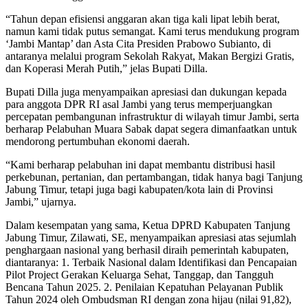
“Tahun depan efisiensi anggaran akan tiga kali lipat lebih berat,
namun kami tidak putus semangat. Kami terus mendukung program
‘Jambi Mantap’ dan Asta Cita Presiden Prabowo Subianto, di
antaranya melalui program Sekolah Rakyat, Makan Bergizi Gratis,
dan Koperasi Merah Putih,” jelas Bupati Dilla.
Bupati Dilla juga menyampaikan apresiasi dan dukungan kepada
para anggota DPR RI asal Jambi yang terus memperjuangkan
percepatan pembangunan infrastruktur di wilayah timur Jambi, serta
berharap Pelabuhan Muara Sabak dapat segera dimanfaatkan untuk
mendorong pertumbuhan ekonomi daerah.
“Kami berharap pelabuhan ini dapat membantu distribusi hasil
perkebunan, pertanian, dan pertambangan, tidak hanya bagi Tanjung
Jabung Timur, tetapi juga bagi kabupaten/kota lain di Provinsi
Jambi,” ujarnya.
Dalam kesempatan yang sama, Ketua DPRD Kabupaten Tanjung
Jabung Timur, Zilawati, SE, menyampaikan apresiasi atas sejumlah
penghargaan nasional yang berhasil diraih pemerintah kabupaten,
diantaranya: 1. Terbaik Nasional dalam Identifikasi dan Pencapaian
Pilot Project Gerakan Keluarga Sehat, Tanggap, dan Tangguh
Bencana Tahun 2025. 2. Penilaian Kepatuhan Pelayanan Publik
Tahun 2024 oleh Ombudsman RI dengan zona hijau (nilai 91,82),