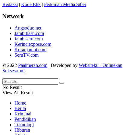
Redaksi
|
Kode Etik
|
Pedoman Media Siber
Network
Angsoduo.net
Jambiflash.com
Jambiseru.com
Kerinciexpose.com
Koranjambi.com
SeruTV.com
© 2022
Paalmerah.com
| Developed by
Websiteku - Onlinekan
Sukses-mu!
.
No Result
View All Result
Home
Berita
Kriminal
Pendidikan
Teknologi
Hiburan