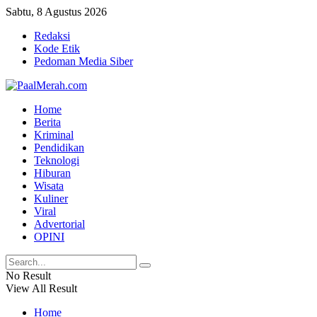
Sabtu, 8 Agustus 2026
Redaksi
Kode Etik
Pedoman Media Siber
Home
Berita
Kriminal
Pendidikan
Teknologi
Hiburan
Wisata
Kuliner
Viral
Advertorial
OPINI
No Result
View All Result
Home