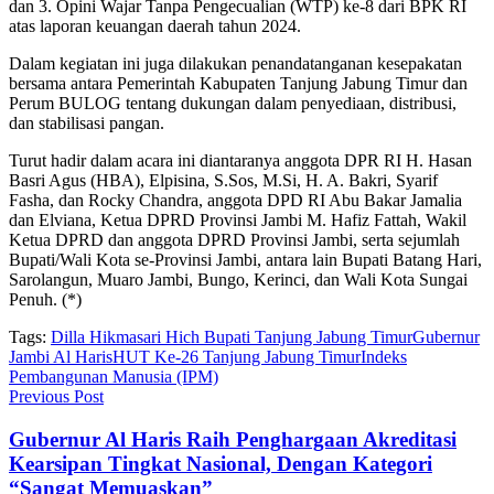
dan 3. Opini Wajar Tanpa Pengecualian (WTP) ke-8 dari BPK RI
atas laporan keuangan daerah tahun 2024.
Dalam kegiatan ini juga dilakukan penandatanganan kesepakatan
bersama antara Pemerintah Kabupaten Tanjung Jabung Timur dan
Perum BULOG tentang dukungan dalam penyediaan, distribusi,
dan stabilisasi pangan.
Turut hadir dalam acara ini diantaranya anggota DPR RI H. Hasan
Basri Agus (HBA), Elpisina, S.Sos, M.Si, H. A. Bakri, Syarif
Fasha, dan Rocky Chandra, anggota DPD RI Abu Bakar Jamalia
dan Elviana, Ketua DPRD Provinsi Jambi M. Hafiz Fattah, Wakil
Ketua DPRD dan anggota DPRD Provinsi Jambi, serta sejumlah
Bupati/Wali Kota se-Provinsi Jambi, antara lain Bupati Batang Hari,
Sarolangun, Muaro Jambi, Bungo, Kerinci, dan Wali Kota Sungai
Penuh. (*)
Tags:
Dilla Hikmasari Hich Bupati Tanjung Jabung Timur
Gubernur
Jambi Al Haris
HUT Ke-26 Tanjung Jabung Timur
Indeks
Pembangunan Manusia (IPM)
Previous Post
Gubernur Al Haris Raih Penghargaan Akreditasi
Kearsipan Tingkat Nasional, Dengan Kategori
“Sangat Memuaskan”