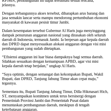
RPJMN, pembangunan ini dapat terealisasi sesuai rencana,”
jelasnya.
Dengan terbangunnya akses tersebut, diharapkan arus barang dan
jasa semakin lancar serta mampu mendorong pertumbuhan ekonomi
masyarakat di kawasan pesisir timur Jambi.
Dalam kesempatan tersebut Gubernur Al Haris juga menyinggung
dampak penurunan anggaran nasional yang dirasakan oleh seluruh
daerah di Indonesia, termasuk Jambi. Ia berpesan agar kepala daerah
dan DPRD dapat menyesuaikan alokasi anggaran dengan visi misi
pembangunan yang sudah ditetapkan.
“Efisiensi anggaran ini luar biasa dampaknya bagi semua daerah.
Silahkan sesuaikan dengan kemampuan APBD, agar visi misi
kepala daerah tetap berjalan,” ungkap Al Haris.
“Saya optimis, dengan semangat dan kekompakan Bupati, Wakil
Bupati, dan DPRD, Tanjung Jabung Timur akan cepat maju,”
tegasnya.
Sementara itu, Bupati Tanjung Jabung Timur, Dilla Hikmasari Hich,
ST, menyampaikan komitmen untuk terus bersinergi dengan
Pemerintah Provinsi Jambi dan Pemerintah Pusat dalam
menuntaskan pembangunan daerah, meskipun di tengah
keterbatasan anggaran.