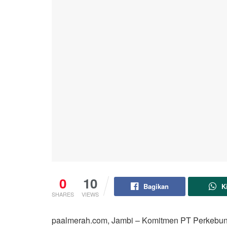
0
10
Bagikan
K
SHARES
VIEWS
paalmerah.com, Jambi – Komitmen PT Perkebun