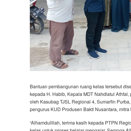
Bantuan pembangunan ruang kelas tersebut dis
kepada H. Habib, Kepala MDT Nahdlatul Athfal,
oleh Kasubag TJSL Regional 4, Sumarfin Purba, 
pengurus KUD Produsen Bakti Nusantara, mitra
“Alhamdulillah, terima kasih kepada PTPN Reg
kelas untuk proses belajar mengajar. Semoga 