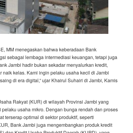
i, SE, MM menegaskan bahwa keberadaan Bank
i sebagai lembaga intermediasi keuangan, tetapi juga
ank Jambi hadir bukan sekadar menyalurkan kredit,
aik kelas. Kami ingin pelaku usaha kecil di Jambi
ing di era digital,” ujar Khairul Suhairi di Jambi, Kamis
Usaha Rakyat (KUR) di wilayah Provinsi Jambi yang
pelaku usaha mikro. Dengan bunga rendah dan proses
 terserap optimal di sektor produktif, seperti
n KUR, Bank Jambi juga mengembangkan produk kredit
KMS) dan Kredit Usaha Produktif Daerah (KUPD), yang