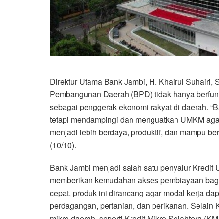
Direktur Utama Bank Jambi, H. Khairul Suhair
Pembangunan Daerah (BPD) tidak hanya berfungs
sebagai penggerak ekonomi rakyat di daerah. “B
tetapi mendampingi dan menguatkan UMKM agar n
menjadi lebih berdaya, produktif, dan mampu bersa
(10/10).
Bank Jambi menjadi salah satu penyalur Kredit 
memberikan kemudahan akses pembiayaan bagi 
cepat, produk ini dirancang agar modal kerja dapat
perdagangan, pertanian, dan perikanan. Selai
mikro daerah, seperti Kredit Mikro Sejahtera (