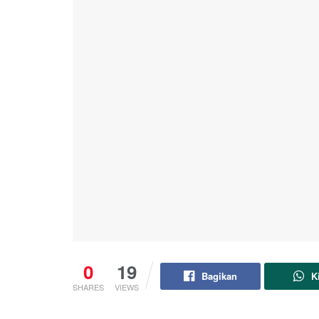
0
19
Bagikan
K
SHARES
VIEWS