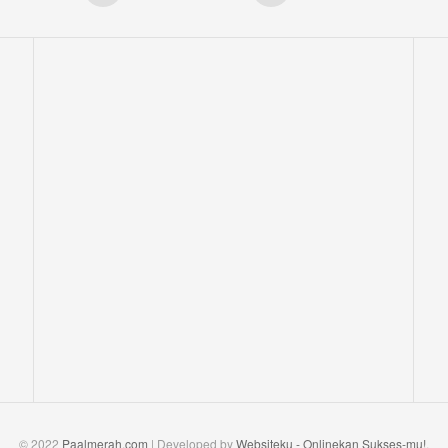
© 2022
Paalmerah.com
| Developed by
Websiteku - Onlinekan Sukses-mu!
.