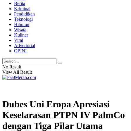
Berita
Kriminal
Pendidikan
Teknologi
Hiburan
Wisata
Kuliner
Viral
Advertorial
OPINI
No Result
View All Result
Dubes Uni Eropa Apresiasi
Keselarasan PTPN IV PalmCo
dengan Tiga Pilar Utama