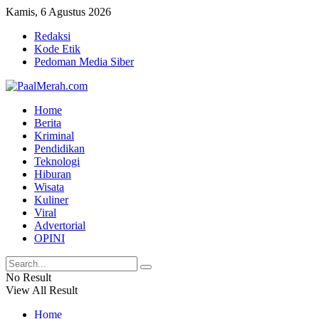
Kamis, 6 Agustus 2026
Redaksi
Kode Etik
Pedoman Media Siber
Home
Berita
Kriminal
Pendidikan
Teknologi
Hiburan
Wisata
Kuliner
Viral
Advertorial
OPINI
No Result
View All Result
Home