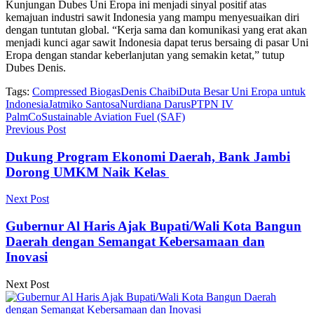
Kunjungan Dubes Uni Eropa ini menjadi sinyal positif atas
kemajuan industri sawit Indonesia yang mampu menyesuaikan diri
dengan tuntutan global. “Kerja sama dan komunikasi yang erat akan
menjadi kunci agar sawit Indonesia dapat terus bersaing di pasar Uni
Eropa dengan standar keberlanjutan yang semakin ketat,” tutup
Dubes Denis.
Tags:
Compressed Biogas
Denis Chaibi
Duta Besar Uni Eropa untuk
Indonesia
Jatmiko Santosa
Nurdiana Darus
PTPN IV
PalmCo
Sustainable Aviation Fuel (SAF)
Previous Post
Dukung Program Ekonomi Daerah, Bank Jambi
Dorong UMKM Naik Kelas
Next Post
Gubernur Al Haris Ajak Bupati/Wali Kota Bangun
Daerah dengan Semangat Kebersamaan dan
Inovasi
Next Post