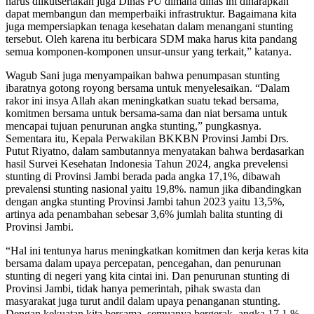
harus diikutsertakan juga Dinas PU dimana dinas ini diharapkan
dapat membangun dan memperbaiki infrastruktur. Bagaimana kita
juga mempersiapkan tenaga kesehatan dalam menangani stunting
tersebut. Oleh karena itu berbicara SDM maka harus kita pandang
semua komponen-komponen unsur-unsur yang terkait,” katanya.
Wagub Sani juga menyampaikan bahwa penumpasan stunting
ibaratnya gotong royong bersama untuk menyelesaikan. “Dalam
rakor ini insya Allah akan meningkatkan suatu tekad bersama,
komitmen bersama untuk bersama-sama dan niat bersama untuk
mencapai tujuan penurunan angka stunting,” pungkasnya.
Sementara itu, Kepala Perwakilan BKKBN Provinsi Jambi Drs.
Putut Riyatno, dalam sambutannya menyatakan bahwa berdasarkan
hasil Survei Kesehatan Indonesia Tahun 2024, angka prevelensi
stunting di Provinsi Jambi berada pada angka 17,1%, dibawah
prevalensi stunting nasional yaitu 19,8%. namun jika dibandingkan
dengan angka stunting Provinsi Jambi tahun 2023 yaitu 13,5%,
artinya ada penambahan sebesar 3,6% jumlah balita stunting di
Provinsi Jambi.
“Hal ini tentunya harus meningkatkan komitmen dan kerja keras kita
bersama dalam upaya percepatan, pencegahan, dan penurunan
stunting di negeri yang kita cintai ini. Dan penurunan stunting di
Provinsi Jambi, tidak hanya pemerintah, pihak swasta dan
masyarakat juga turut andil dalam upaya penanganan stunting.
Dengan kekuatan kita bersama, semuanya bergerak, angka 17,1 %