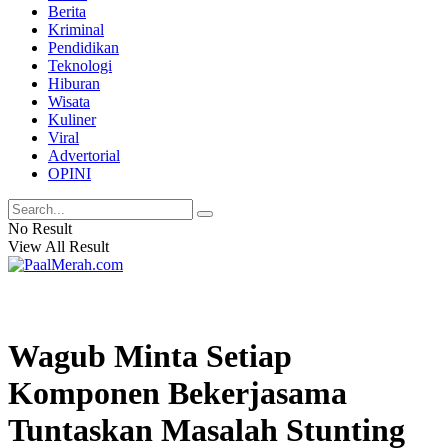
Berita
Kriminal
Pendidikan
Teknologi
Hiburan
Wisata
Kuliner
Viral
Advertorial
OPINI
No Result
View All Result
Wagub Minta Setiap
Komponen Bekerjasama
Tuntaskan Masalah Stunting