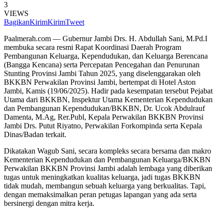
3
VIEWS
Bagikan
Kirim
Kirim
Tweet
Paalmerah.com — Gubernur Jambi Drs. H. Abdullah Sani, M.Pd.I
membuka secara resmi Rapat Koordinasi Daerah Program
Pembangunan Keluarga, Kependudukan, dan Keluarga Berencana
(Bangga Kencana) serta Percepatan Pencegahan dan Penurunan
Stunting Provinsi Jambi Tahun 2025, yang diselenggarakan oleh
BKKBN Perwakilan Provinsi Jambi, bertempat di Hotel Aston
Jambi, Kamis (19/06/2025). Hadir pada kesempatan tersebut Pejabat
Utama dari BKKBN, Inspektur Utama Kementerian Kependudukan
dan Pembangunan Kependudukan/BKKBN, Dr. Ucok Abdulrauf
Damenta, M.Ag, Rer.Publ, Kepala Perwakilan BKKBN Provinsi
Jambi Drs. Putut Riyatno, Perwakilan Forkompinda serta Kepala
Dinas/Badan terkait.
Dikatakan Wagub Sani, secara kompleks secara bersama dan makro
Kementerian Kependudukan dan Pembangunan Keluarga/BKKBN
Perwakilan BKKBN Provinsi Jambi adalah lembaga yang diberikan
tugas untuk meningkatkan kualitas keluarga, jadi tugas BKKBN
tidak mudah, membangun sebuah keluarga yang berkualitas. Tapi,
dengan memaksimalkan peran petugas lapangan yang ada serta
bersinergi dengan mitra kerja.