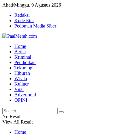
Ahad/Minggu, 9 Agustus 2026
Redaksi
Kode Etik
Pedoman Media Siber
Home
Berita
Kriminal
Pendidikan
Teknologi
Hiburan
Wisata
Kuliner
Viral
Advertorial
OPINI
No Result
View All Result
Home