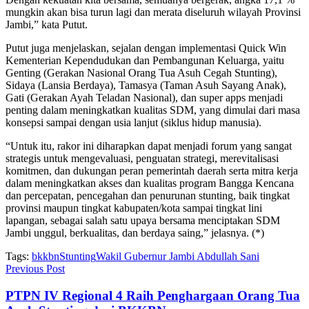
mungkin akan bisa turun lagi dan merata diseluruh wilayah Provinsi
Jambi,” kata Putut.
Putut juga menjelaskan, sejalan dengan implementasi Quick Win
Kementerian Kependudukan dan Pembangunan Keluarga, yaitu
Genting (Gerakan Nasional Orang Tua Asuh Cegah Stunting),
Sidaya (Lansia Berdaya), Tamasya (Taman Asuh Sayang Anak),
Gati (Gerakan Ayah Teladan Nasional), dan super apps menjadi
penting dalam meningkatkan kualitas SDM, yang dimulai dari masa
konsepsi sampai dengan usia lanjut (siklus hidup manusia).
“Untuk itu, rakor ini diharapkan dapat menjadi forum yang sangat
strategis untuk mengevaluasi, penguatan strategi, merevitalisasi
komitmen, dan dukungan peran pemerintah daerah serta mitra kerja
dalam meningkatkan akses dan kualitas program Bangga Kencana
dan percepatan, pencegahan dan penurunan stunting, baik tingkat
provinsi maupun tingkat kabupaten/kota sampai tingkat lini
lapangan, sebagai salah satu upaya bersama menciptakan SDM
Jambi unggul, berkualitas, dan berdaya saing,” jelasnya. (*)
Tags:
bkkbn
Stunting
Wakil Gubernur Jambi Abdullah Sani
Previous Post
PTPN IV Regional 4 Raih Penghargaan Orang Tua