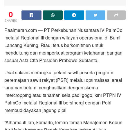
0
SHARES
Paalmerah.com — PT Perkebunan Nusantara IV PalmCo
melalui Regional III dengan wilayah operasional di Bumi
Lancang Kuning, Riau, terus berkomitmen untuk
mendukung dan memperkuat program ketahanan pangan
sesuai Asta Cita Presiden Prabowo Subianto.
Usai sukses merangkul petani sawit peserta program
peremajaan sawit rakyat (PSR) melalui optimalisasi areal
tanaman belum menghasilkan dengan skema
intercropping atau tanaman sela padi gogo, kini PTPN IV
PalmCo melalui Regional III bersinergi dengan Polri
membudidayakan jagung pipil.
“Alhamdulillah, kemarin, teman-teman Manajemen Kebun
Air Molek bersama Bapak Kapolres Indragiri Hulu