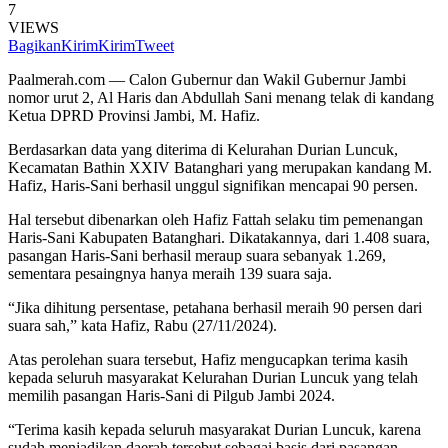
7
VIEWS
Bagikan
Kirim
Kirim
Tweet
Paalmerah.com — Calon Gubernur dan Wakil Gubernur Jambi
nomor urut 2, Al Haris dan Abdullah Sani menang telak di kandang
Ketua DPRD Provinsi Jambi, M. Hafiz.
Berdasarkan data yang diterima di Kelurahan Durian Luncuk,
Kecamatan Bathin XXIV Batanghari yang merupakan kandang M.
Hafiz, Haris-Sani berhasil unggul signifikan mencapai 90 persen.
Hal tersebut dibenarkan oleh Hafiz Fattah selaku tim pemenangan
Haris-Sani Kabupaten Batanghari. Dikatakannya, dari 1.408 suara,
pasangan Haris-Sani berhasil meraup suara sebanyak 1.269,
sementara pesaingnya hanya meraih 139 suara saja.
“Jika dihitung persentase, petahana berhasil meraih 90 persen dari
suara sah,” kata Hafiz, Rabu (27/11/2024).
Atas perolehan suara tersebut, Hafiz mengucapkan terima kasih
kepada seluruh masyarakat Kelurahan Durian Luncuk yang telah
memilih pasangan Haris-Sani di Pilgub Jambi 2024.
“Terima kasih kepada seluruh masyarakat Durian Luncuk, karena
sudah menjadikan daerah tersebut sebagai basis dari pasangan