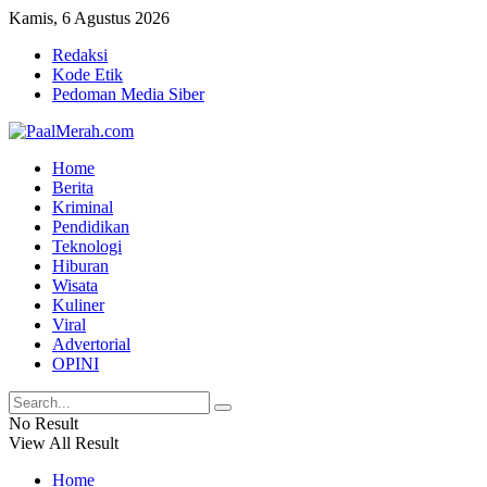
Kamis, 6 Agustus 2026
Redaksi
Kode Etik
Pedoman Media Siber
Home
Berita
Kriminal
Pendidikan
Teknologi
Hiburan
Wisata
Kuliner
Viral
Advertorial
OPINI
No Result
View All Result
Home