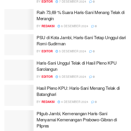
BY
EDITOR
7 DESEMBER 2024
0
Raih 73,69 % Suara Haris-Sani Menang Telak di
Merangin
BY
REDAKSI
6 DESEMBER 2024
0
PSU di Kota Jambi, Haris-Sani Tetap Unggul dari
Romi-Sudirman
BY
EDITOR
5 DESEMBER 2024
0
Haris-Sani Unggul Telak di Hasil Pleno KPU
Sarolangun
BY
EDITOR
5 DESEMBER 2024
0
Hasil Pleno KPU: Haris-Sani Menang Telak di
Batanghari
BY
REDAKSI
4 DESEMBER 2024
0
Pilgub Jambi, Kemenangan Haris-Sani
Menyamai Kemenangan Prabowo-Gibran di
Pilpres