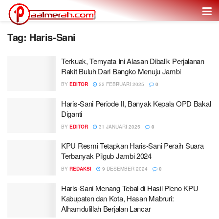
Tag: Haris-Sani
Terkuak, Ternyata Ini Alasan Dibalik Perjalanan
Rakit Buluh Dari Bangko Menuju Jambi
BY
EDITOR
22 FEBRUARI 2025
0
Haris-Sani Periode II, Banyak Kepala OPD Bakal
Diganti
BY
EDITOR
31 JANUARI 2025
0
KPU Resmi Tetapkan Haris-Sani Peraih Suara
Terbanyak Pilgub Jambi 2024
BY
REDAKSI
9 DESEMBER 2024
0
Haris-Sani Menang Tebal di Hasil Pleno KPU
Kabupaten dan Kota, Hasan Mabruri:
Alhamdulillah Berjalan Lancar