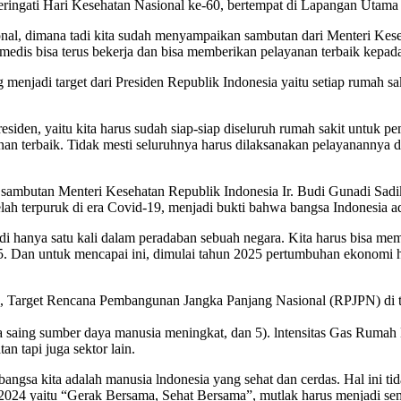
ingati Hari Kesehatan Nasional ke-60, bertempat di Lapangan Utama 
al, dimana tadi kita sudah menyampaikan sambutan dari Menteri Keseh
a medis bisa terus bekerja dan bisa memberikan pelayanan terbaik kepa
enjadi target dari Presiden Republik Indonesia yaitu setiap rumah 
esiden, yaitu kita harus sudah siap-siap diseluruh rumah sakit untuk
an terbaik. Tidak mesti seluruhnya harus dilaksanakan pelayanannya di 
 sambutan Menteri Kesehatan Republik Indonesia Ir. Budi Gunadi Sa
ah terpuruk di era Covid-19, menjadi bukti bahwa bangsa Indonesia a
adi hanya satu kali dalam peradaban sebuah negara. Kita harus bisa m
45. Dan untuk mencapai ini, dimulai tahun 2025 pertumbuhan ekonomi h
 Target Rencana Pembangunan Jangka Panjang Nasional (RPJPN) di tahu
a saing sumber daya manusia meningkat, dan 5). lntensitas Gas Rum
 tapi juga sektor lain.
a bangsa kita adalah manusia lndonesia yang sehat dan cerdas. Hal ini 
2024 yaitu “Gerak Bersama, Sehat Bersama”, mutlak harus menjadi se