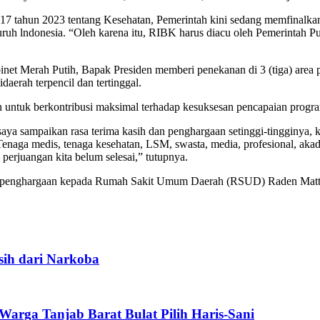
 tahun 2023 tentang Kesehatan, Pemerintah kini sedang memfinalka
uruh lndonesia. “Oleh karena itu, RIBK harus diacu oleh Pemerintah
t Merah Putih, Bapak Presiden memberi penekanan di 3 (tiga) area pro
aerah terpencil dan tertinggal.
an untuk berkontribusi maksimal terhadap kesuksesan pencapaian progra
 saya sampaikan rasa terima kasih dan penghargaan setinggi-tingginya,
naga medis, tenaga kesehatan, LSM, swasta, media, profesional, akad
 perjuangan kita belum selesai,” tutupnya.
am penghargaan kepada Rumah Sakit Umum Daerah (RSUD) Raden Matta
sih dari Narkoba
arga Tanjab Barat Bulat Pilih Haris-Sani