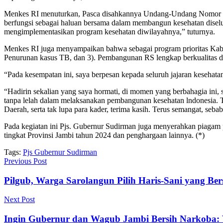
Menkes RI menuturkan, Pasca disahkannya Undang-Undang Nomor 17
berfungsi sebagai haluan bersama dalam membangun kesehatan disel
mengimplementasikan program kesehatan diwilayahnya,” tuturnya.
Menkes RI juga menyampaikan bahwa sebagai program prioritas Kabine
Penurunan kasus TB, dan 3). Pembangunan RS lengkap berkualitas did
“Pada kesempatan ini, saya berpesan kepada seluruh jajaran kesehat
“Hadirin sekalian yang saya hormati, di momen yang berbahagia ini,
tanpa lelah dalam melaksanakan pembangunan kesehatan lndonesia. Te
Daerah, serta tak lupa para kader, terima kasih. Terus semangat, sebab
Pada kegiatan ini Pjs. Gubernur Sudirman juga menyerahkan piag
tingkat Provinsi Jambi tahun 2024 dan penghargaan lainnya. (*)
Tags:
Pjs Gubernur Sudirman
Previous Post
Pilgub, Warga Sarolangun Pilih Haris-Sani yang Ber
Next Post
Ingin Gubernur dan Wagub Jambi Bersih Narkoba: W