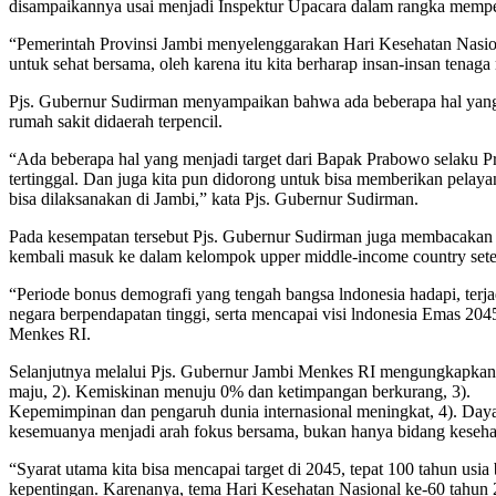
disampaikannya usai menjadi Inspektur Upacara dalam rangka memper
“Pemerintah Provinsi Jambi menyelenggarakan Hari Kesehatan Nasion
untuk sehat bersama, oleh karena itu kita berharap insan-insan tenag
Pjs. Gubernur Sudirman menyampaikan bahwa ada beberapa hal yang m
rumah sakit didaerah terpencil.
“Ada beberapa hal yang menjadi target dari Bapak Prabowo selaku Pr
tertinggal. Dan juga kita pun didorong untuk bisa memberikan pelayan
bisa dilaksanakan di Jambi,” kata Pjs. Gubernur Sudirman.
Pada kesempatan tersebut Pjs. Gubernur Sudirman juga membacakan
kembali masuk ke dalam kelompok upper middle-income country setel
“Periode bonus demografi yang tengah bangsa lndonesia hadapi, terj
negara berpendapatan tinggi, serta mencapai visi lndonesia Emas 20
Menkes RI.
Selanjutnya melalui Pjs. Gubernur Jambi Menkes RI mengungkapkan,
maju, 2). Kemiskinan menuju 0% dan ketimpangan berkurang, 3).
Kepemimpinan dan pengaruh dunia internasional meningkat, 4). Day
kesemuanya menjadi arah fokus bersama, bukan hanya bidang kesehatan
“Syarat utama kita bisa mencapai target di 2045, tepat 100 tahun usi
kepentingan. Karenanya, tema Hari Kesehatan Nasional ke-60 tahun 