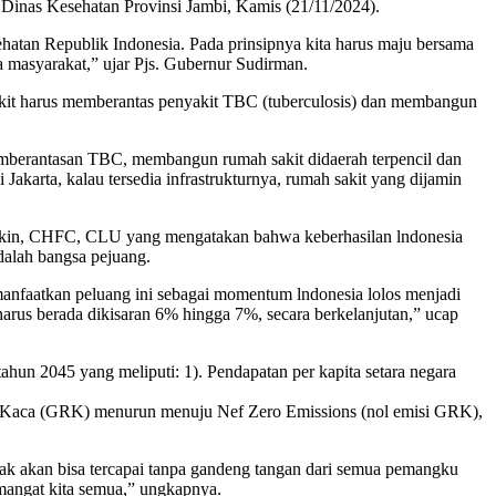
Dinas Kesehatan Provinsi Jambi, Kamis (21/11/2024).
atan Republik Indonesia. Pada prinsipnya kita harus maju bersama
da masyarakat,” ujar Pjs. Gubernur Sudirman.
sakit harus memberantas penyakit TBC (tuberculosis) dan membangun
 pemberantasan TBC, membangun rumah sakit didaerah terpencil dan
Jakarta, kalau tersedia infrastrukturnya, rumah sakit yang dijamin
dikin, CHFC, CLU yang mengatakan bahwa keberhasilan lndonesia
dalah bangsa pejuang.
emanfaatkan peluang ini sebagai momentum lndonesia lolos menjadi
arus berada dikisaran 6% hingga 7%, secara berkelanjutan,” ucap
n 2045 yang meliputi: 1). Pendapatan per kapita setara negara
ah Kaca (GRK) menurun menuju Nef Zero Emissions (nol emisi GRK),
tidak akan bisa tercapai tanpa gandeng tangan dari semua pemangku
mangat kita semua,” ungkapnya.