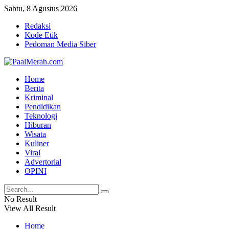
Sabtu, 8 Agustus 2026
Redaksi
Kode Etik
Pedoman Media Siber
Home
Berita
Kriminal
Pendidikan
Teknologi
Hiburan
Wisata
Kuliner
Viral
Advertorial
OPINI
No Result
View All Result
Home